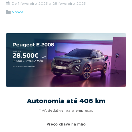
g
De 1 fevereiro 2025 a 28 fevereiro 2025
a
Novos
t
i
o
n
Autonomia até 406 km
*IVA dedutível para empresas
Preço chave na mão