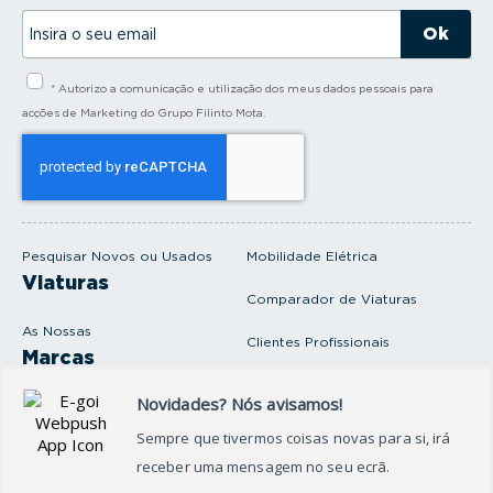
I
n
s
i
* Autorizo a comunicação e utilização dos meus dados pessoais para
r
a
acções de Marketing do Grupo Filinto Mota.
o
s
e
u
e
m
a
i
Pesquisar Novos ou Usados
Mobilidade Elétrica
l
Viaturas
Comparador de Viaturas
As Nossas
Clientes Profissionais
Marcas
Venda o seu carro
Produtos e serviços
Produtos Complementares
Oficina
Seguros Protector
Promoções e Destaques