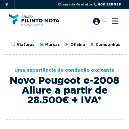
S
S
Chamada Gratuita
800 225 588
k
k
i
i
p
p
t
t
o
o
Viaturas
Marcas
Oficina
Campanhas
p
m
r
a
i
i
Uma experiência de condução excitante
m
n
Novo Peugeot e-2008
a
c
r
o
Allure a partir de
y
n
28.500€ + IVA*
n
t
a
e
v
n
i
t