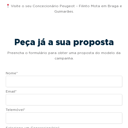
Visite o seu Concecionário Peugeot – Filinto Mota em Braga e
Guimarães.
Peça já a sua proposta
Preencha o formulário para obter uma proposta do modelo da
campanha.
Nome
*
Email
*
Telemóvel
*
Selecione um Concessionário
*