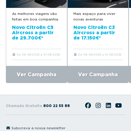
As melhores viagens são
Mais espaço para viver
feitas em boa companhia
novas aventuras
Novo Citroën C5
Novo Citroën C3
Aircross a partir
Aircross a partir
de 29.700€*
de 17.150€*
De 06-08-2026 a 31-08-2026
De 06-08-2026 a 31-08-2026
Ver Campanha
Ver Campanha
Chamada Gratuita
800 22 55 88
Subscreva a nossa newsletter