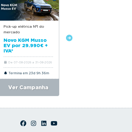
Pick-up elétrica Nº1 do
Descontos até 12.500€
mercado
Novo Citroën ë-C4
Novo KGM Musso
EV por 29.990€ +
IVA*
De 07-08-2026 a 31-08-2026
De 06-08-2026 a 31-08-2026
Termina em 23d 9h 36m
Termina em 23d 9h 36m
Ver Campanha
Ver Campanha