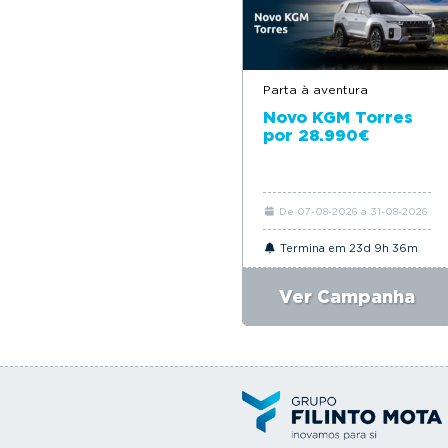
Parta à aventura
Novo KGM Torres
por 28.990€
De 07-08-2026 a 31-08-2026
Termina em 23d 9h 36m
Ver Campanha