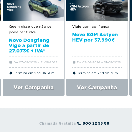
Quem disse que não se
Viaje com confiança
pode ter tudo?
Novo KGM Actyon
HEV por 37.990€
Novo Dongfeng
Vigo a partir de
27.073€ + IVA*
De 07-08-2026 a 31-08-2026
De 07-08-2026 a 31-08-2026
Termina em 23d 9h 36m
Termina em 23d 9h 36m
Ver Campanha
Ver Campanha
Chamada Gratuita
800 22 55 88