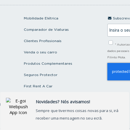
Mobilidade Elétrica
Subscreva
I
Comparador de Viaturas
n
s
i
Clientes Profissionais
* Autoriz
r
a
dados pessoais
Venda o seu carro
o
Filinto Mota.
s
Produtos Complementares
e
u
e
Seguros Protector
m
a
First Rent A Car
i
l
Artigos e Notícias
ctos
Recrutamento
Grupo FILINTO MOTA