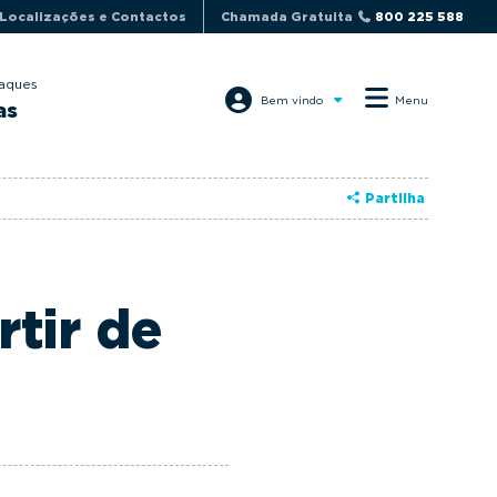
Localizações e Contactos
Chamada Gratuita
800 225 588
aques
Bem vindo
Menu
as
Partilha
tir de