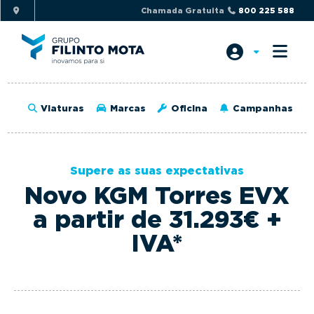
S
S
Chamada Gratuita
800 225 588
k
k
i
i
p
p
t
t
o
o
Viaturas
Marcas
Oficina
Campanhas
p
m
r
a
i
i
Supere as suas expectativas
m
n
Novo KGM Torres EVX
a
c
r
o
a partir de 31.293€ +
y
n
IVA*
n
t
a
e
v
n
i
t