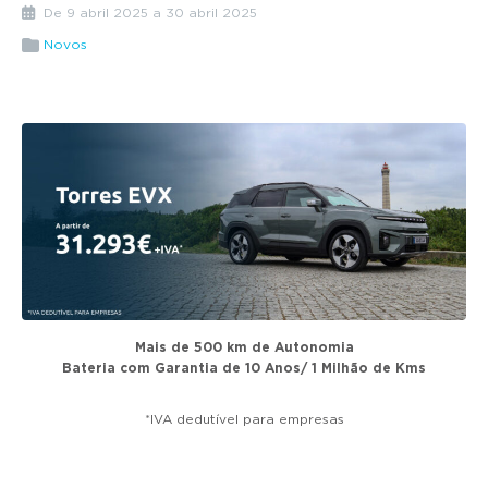
g
De 9 abril 2025 a 30 abril 2025
a
Novos
t
i
o
n
Mais de 500 km de Autonomia
Bateria com Garantia de 10 Anos/ 1 Milhão de Kms
*IVA dedutível para empresas