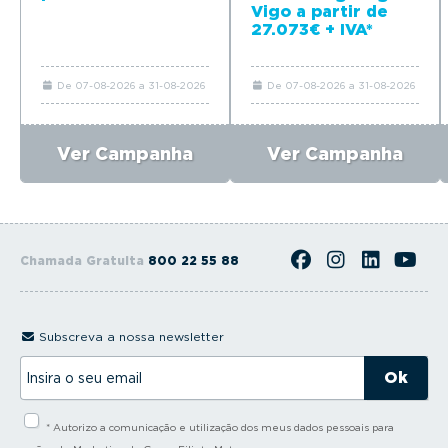
Vigo a partir de
27.073€ + IVA*
De 07-08-2026 a 31-08-2026
De 07-08-2026 a 31-08-2026
Ver Campanha
Ver Campanha
Chamada Gratuita
800 22 55 88
Subscreva a nossa newsletter
I
n
s
i
* Autorizo a comunicação e utilização dos meus dados pessoais para
r
a