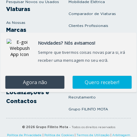
Pesquisar Novos ou Usados
Mobilidade Elétrica
l
Viaturas
Comparador de Viaturas
As Nossas
Clientes Profissionais
Marcas
Venda o seu carro
Produtos e serviços
Produtos Complementares
Oficina
Seguros Protector
Promoções e Destaques
Campanhas
First Rent A Car
Onde Estamos
Artigos e Notícias
Localizações e
Recrutamento
Contactos
Grupo FILINTO MOTA
©
2026
Grupo Filinto Mota
– Todos os direitos reservados
Política de Privacidade
|
Política de Cookies
|
Termos de Utilização
|
Arbitragem