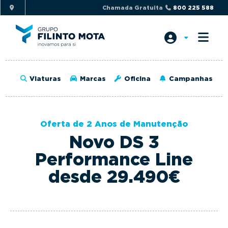
S
S
Chamada Gratuita
800 225 588
k
k
i
i
p
p
t
t
o
o
Viaturas
Marcas
Oficina
Campanhas
p
m
r
a
i
i
Oferta de 2 Anos de Manutenção
m
n
Novo DS 3
a
c
r
o
Performance Line
y
n
desde 29.490€
n
t
a
e
v
n
i
t