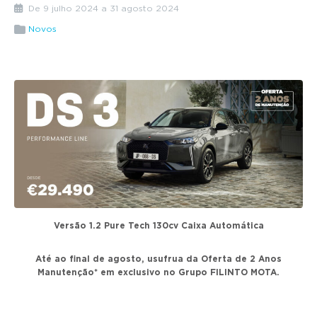
g
De 9 julho 2024 a 31 agosto 2024
a
Novos
t
i
o
n
Versão 1.2 Pure Tech 130cv Caixa Automática
Até ao final de agosto, usufrua da Oferta de 2 Anos
Manutenção* em exclusivo no Grupo FILINTO MOTA.