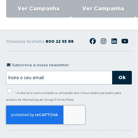
Ver Campanha
Ver Campanha
Chamada Gratuita
800 22 55 88
Subscreva a nossa newsletter
I
n
s
i
* Autorizo a comunicação e utilização dos meus dados pessoais para
r
a
acções de Marketing do Grupo Filinto Mota.
o
s
e
u
e
m
a
i