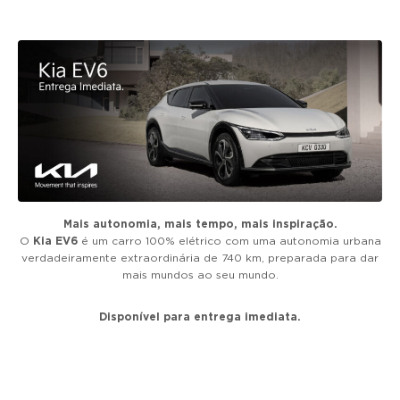
g
a
t
i
o
n
Mais autonomia, mais tempo, mais inspiração.
O
Kia EV6
é um carro 100% elétrico com uma autonomia urbana
verdadeiramente extraordinária de 740 km, preparada para dar
mais mundos ao seu mundo.
Disponível para entrega imediata.