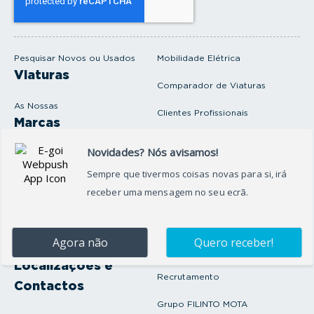
u
e
m
a
i
Pesquisar Novos ou Usados
Mobilidade Elétrica
l
Viaturas
Comparador de Viaturas
As Nossas
Clientes Profissionais
Marcas
Venda o seu carro
Produtos e serviços
Produtos Complementares
Oficina
Seguros Protector
Promoções e Destaques
Campanhas
First Rent A Car
Onde Estamos
Artigos e Notícias
Localizações e
Recrutamento
Contactos
Grupo FILINTO MOTA