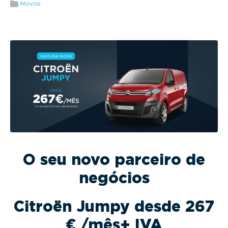
g
Novos
a
t
i
o
n
O seu novo parceiro de
negócios
Citroën Jumpy desde 267
€ /mês+ IVA