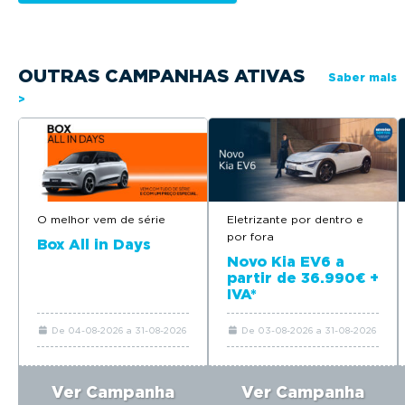
OUTRAS CAMPANHAS ATIVAS
Saber mais
>
O melhor vem de série
Eletrizante por dentro e
por fora
Box All in Days
Novo Kia EV6 a
partir de 36.990€ +
IVA*
De 04-08-2026 a 31-08-2026
De 03-08-2026 a 31-08-2026
Ver Campanha
Ver Campanha