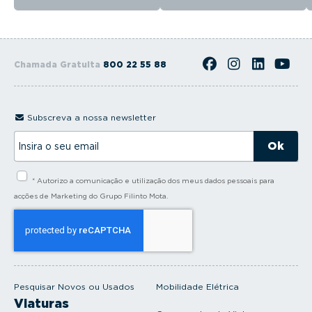
Chamada Gratuita
800 22 55 88
Subscreva a nossa newsletter
I
n
s
i
* Autorizo a comunicação e utilização dos meus dados pessoais para
r
a
acções de Marketing do Grupo Filinto Mota.
o
s
e
u
e
m
a
i
Pesquisar Novos ou Usados
Mobilidade Elétrica
l
Viaturas