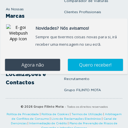
Comparador de Viaturas
As Nossas
Clientes Profissionais
Marcas
Venda o seu carro
Produtos e serviços
Produtos Complementares
Oficina
Seguros Protector
Promoções e Destaques
Campanhas
First Rent A Car
Onde Estamos
Artigos e Notícias
Localizações e
Recrutamento
Contactos
Grupo FILINTO MOTA
©
2026
Grupo Filinto Mota
– Todos os direitos reservados
Política de Privacidade
|
Política de Cookies
|
Termos de Utilização
|
Arbitragem
de Conflitos de Consumo
|
Livro de Reclamações Electrónico
|
Canal de
Denúncias
|
Intermediação de Crédito
|
Plano de Prevenção de Riscos de
Corrupção e Infrações Conexas