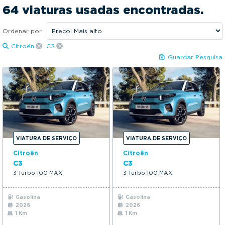
2020
2026
g
64 viaturas usadas encontradas.
a
Preço:
t
Ordenar por
10390€
28500€
i
Citroën
C3
KM:
o
Guardar Pesquisa
n
1Kms
145000Kms
Mais opções
VIATURA DE SERVIÇO
VIATURA DE SERVIÇO
Citroën
Citroën
C3
C3
3 Turbo 100 MAX
3 Turbo 100 MAX
Gasolina
Gasolina
2026
2026
1 Km
1 Km