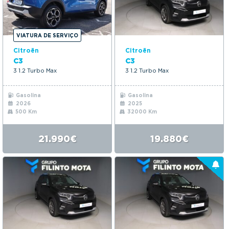
VIATURA DE SERVIÇO
Citroën
Citroën
C3
C3
3 1.2 Turbo Max
3 1.2 Turbo Max
Gasolina
Gasolina
2026
2025
500 Km
32000 Km
21.990€
19.880€