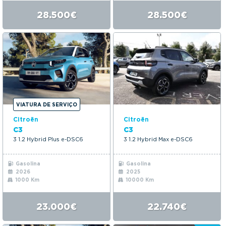
28.500€
28.500€
VIATURA DE SERVIÇO
Citroën
Citroën
C3
C3
3 1.2 Hybrid Plus e-DSC6
3 1.2 Hybrid Max e-DSC6
Gasolina
Gasolina
2026
2025
1000 Km
10000 Km
23.000€
22.740€