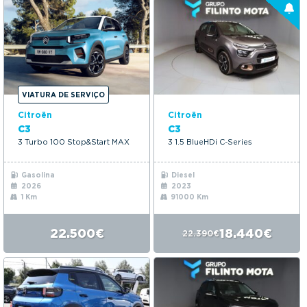
VIATURA DE SERVIÇO
Citroën
Citroën
C3
C3
3 Turbo 100 Stop&Start MAX
3 1.5 BlueHDi C-Series
Gasolina
Diesel
2026
2023
1 Km
91000 Km
22.500€
18.440€
22.390€