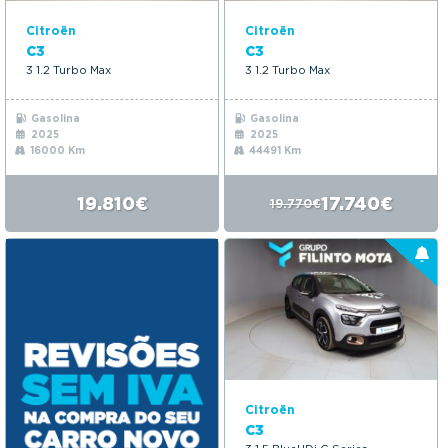
Citroën
Citroën
C3
C3
3 1.2 Turbo Max
3 1.2 Turbo Max
Gasolina
Gasolina
2025
2025
16000 Km
44491 Km
19.810€
17.740€
19.770€
Citroën
C3