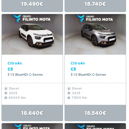
19.490€
18.740€
Citroën
Citroën
C3
C3
3 1.5 BlueHDi C-Series
3 1.5 BlueHDi C-Series
Diesel
Diesel
2023
2023
80000 Km
71500 Km
18.640€
18.540€