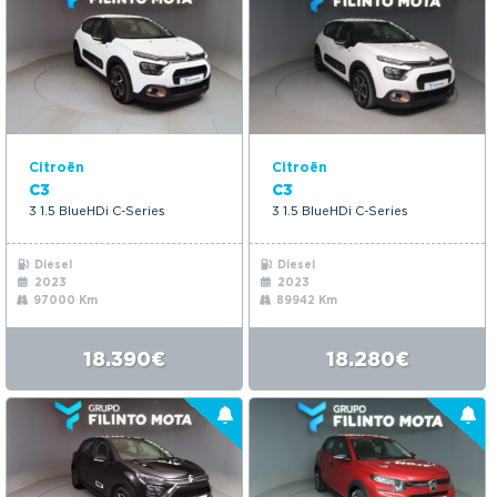
Citroën
Citroën
C3
C3
3 1.5 BlueHDi C-Series
3 1.5 BlueHDi C-Series
Diesel
Diesel
2023
2023
97000 Km
89942 Km
18.390€
18.280€