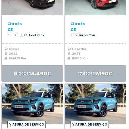
Citroën
Citroën
C3
C3
3 1.5 BlueHDi Feel Pack
3 1.2 Turbo You
Diesel
Gasolina
2022
2025
104478 Km
18000 Km
14.490€
17.190€
18.040€
17.990€
VIATURA DE SERVIÇO
VIATURA DE SERVIÇO