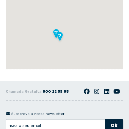
Chamada Gratuita
800 22 55 88
Subscreva a nossa newsletter
I
n