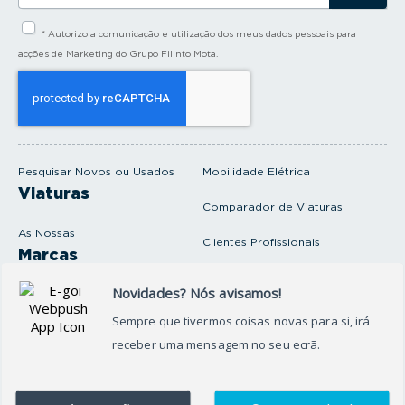
s
i
* Autorizo a comunicação e utilização dos meus dados pessoais para
r
a
acções de Marketing do Grupo Filinto Mota.
o
s
e
u
e
m
a
i
Pesquisar Novos ou Usados
Mobilidade Elétrica
l
Viaturas
Comparador de Viaturas
As Nossas
Clientes Profissionais
Marcas
Venda o seu carro
Produtos e serviços
Produtos Complementares
Oficina
Seguros Protector
Promoções e Destaques
Campanhas
First Rent A Car