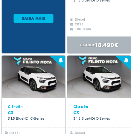
3 1.5 BlueHDi C-Series
Diesel
2023
81000 Km
18.490€
19.490€
Citroën
Citroën
C3
C3
3 1.5 BlueHDi C-Series
3 1.5 BlueHDi C-Series
Diesel
Diesel