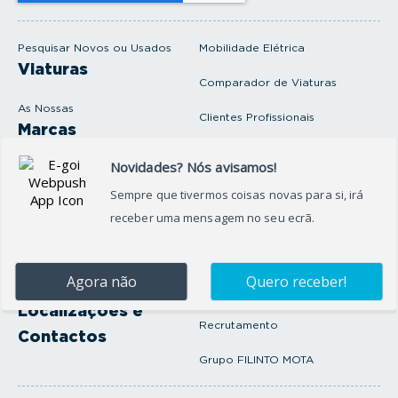
m
a
i
Pesquisar Novos ou Usados
Mobilidade Elétrica
l
Viaturas
Comparador de Viaturas
As Nossas
Clientes Profissionais
Marcas
Venda o seu carro
Produtos e serviços
Produtos Complementares
Oficina
Seguros Protector
Promoções e Destaques
Campanhas
First Rent A Car
Onde Estamos
Artigos e Notícias
Localizações e
Recrutamento
Contactos
Grupo FILINTO MOTA