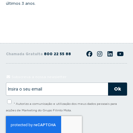
últimos 3 anos.
Chamada Gratuita
800 22 55 88
Subscreva a nossa newsletter
I
n
s
i
* Autorizo a comunicação e utilização dos meus dados pessoais para
r
a
acções de Marketing do Grupo Filinto Mota.
o
s
e
u
e