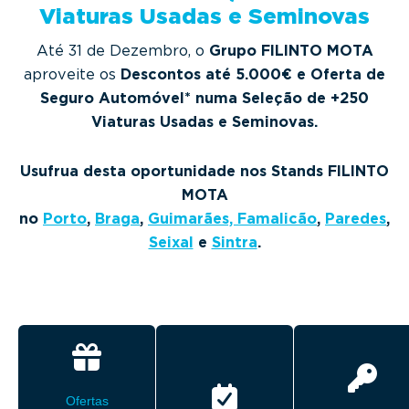
g
Viaturas Usadas e Seminovas
a
Até 31 de Dezembro, o
Grupo FILINTO MOTA
t
aproveite os
Descontos até 5.000€ e Oferta de
i
Seguro Automóvel* numa Seleção de +250
o
Viaturas Usadas e Seminovas.
n
Usufrua desta oportunidade nos Stands FILINTO
MOTA
no
Porto
,
Braga
,
Guimarães,
Famalicão
,
Paredes
,
Seixal
e
Sintra
.
Ofertas