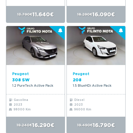
11.640€
16.090€
13.790€
18.290€
Peugeot
Peugeot
308 SW
208
1.2 PureTech Active Pack
1.5 BlueHDi Active Pack
Gasolina
Diesel
2023
2023
98000 Km
96000 Km
16.290€
16.790€
19.240€
19.490€