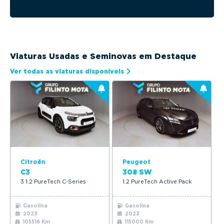
Viaturas Usadas e Seminovas em Destaque
Ver todas as viaturas disponíveis
Citroën
Peugeot
C3
308 SW
3 1.2 PureTech C-Series
1.2 PureTech Active Pack
Gasolina
Gasolina
2023
2023
105516 Km
115000 Km