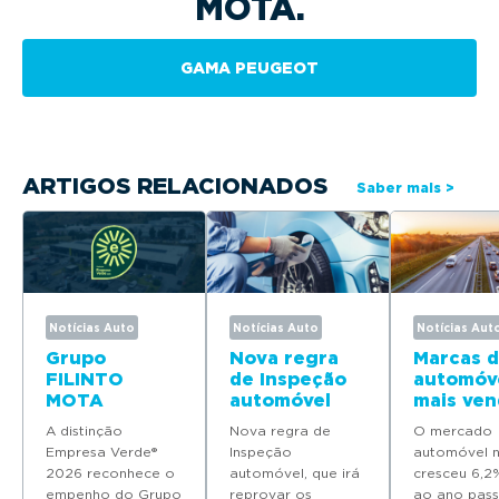
MOTA.
GAMA PEUGEOT
ARTIGOS RELACIONADOS
Saber mais >
Notícias Auto
Notícias Auto
Notícias Aut
Grupo
Nova regra
Marcas 
FILINTO
de Inspeção
automóv
MOTA
automóvel
mais ven
distinguido
entra em
em Port
A distinção
Nova regra de
O mercado
como
vigor já em
em 2025
Empresa Verde®
Inspeção
automóvel n
Empresa
março
2026 reconhece o
automóvel, que irá
cresceu 6,2
Verde® 2026
empenho do Grupo
reprovar os
ao ano pass