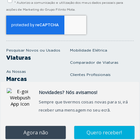
* Autorizo a comunicação e utilização dos meus dados pessoais para
r
a
acções de Marketing do Grupo Filinto Mota.
o
s
e
u
e
m
a
i
Pesquisar Novos ou Usados
Mobilidade Elétrica
l
Viaturas
Comparador de Viaturas
As Nossas
Clientes Profissionais
Marcas
Venda o seu carro
Produtos e serviços
Produtos Complementares
Oficina
Seguros Protector
Promoções e Destaques
Campanhas
First Rent A Car
Onde Estamos
Artigos e Notícias