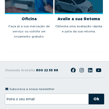
Oficina
Avalie a sua Retoma
Faça já a sua marcação de
Obtenha uma avaliação rápida
serviço ou solicite um
e justa da sua retoma.
orçamento gratuito.
Chamada Gratuita
800 22 55 88
Subscreva a nossa newsletter
I
n
s
i