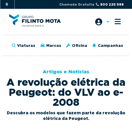
S
S
Chamada Gratuita
800 225 588
k
k
i
i
p
p
t
t
o
o
Viaturas
Marcas
Oficina
Campanhas
p
m
r
a
i
i
Artigos e Notícias
m
n
A revolução elétrica da
a
c
r
o
Peugeot: do VLV ao e-
y
n
2008
n
t
a
e
Descubra os modelos que fazem parte da revolução
v
n
elétrica da Peugeot.
i
t