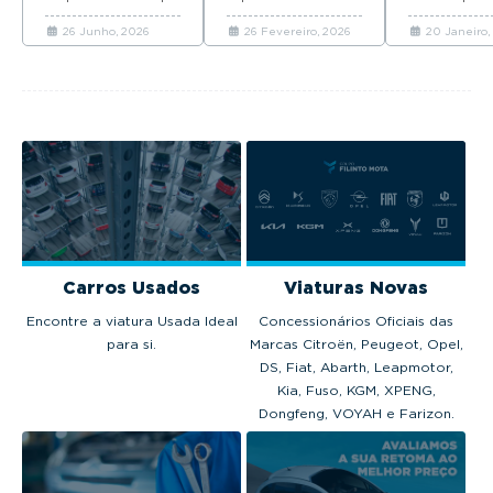
FILINTO MOTA na
veículos com
Descubra qu
26 Junho, 2026
26 Fevereiro, 2026
20 Janeiro,
construção de uma
RECALL pendente,
marcas que 
mobilidade e de um
entra em vigor no
automóveis
futuro mais
dia 1 de março.
venderam 
sustentáveis.
Portugal em
Carros Usados
Viaturas Novas
Encontre a viatura Usada Ideal
Concessionários Oficiais das
para si.
Marcas Citroën, Peugeot, Opel,
DS, Fiat, Abarth, Leapmotor,
Kia, Fuso, KGM, XPENG,
Dongfeng, VOYAH e Farizon.