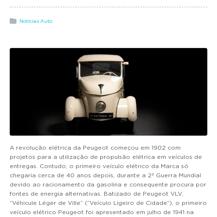
g
a
Notícias Auto
t
i
o
n
A revolução elétrica da Peugeot começou em 1902 com
projetos para a utilização de propulsão elétrica em veículos de
entregas. Contudo, o primeiro veículo elétrico da Marca só
chegaria cerca de 40 anos depois, durante a 2ª Guerra Mundial
devido ao racionamento da gasolina e consequente procura por
fontes de energia alternativas. Batizado de Peugeot VLV,
“Véhicule Léger de Ville” (“Veículo Ligeiro de Cidade”), o primeiro
veículo elétrico Peugeot foi apresentado em julho de 1941 na