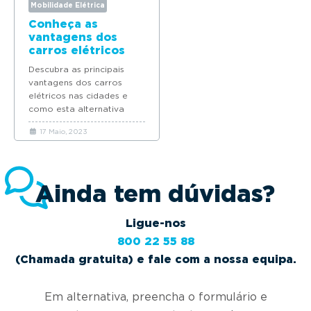
Mobilidade Elétrica
Conheça as
vantagens dos
carros elétricos
para a mobilidade
Descubra as principais
urbana
vantagens dos carros
elétricos nas cidades e
como esta alternativa
pode transformar o futuro
17 Maio, 2023
da mobilidade urbana.
Ainda tem dúvidas?
Ligue-nos
800 22 55 88
(Chamada gratuita) e fale com a nossa equipa.
Em alternativa, preencha o formulário e