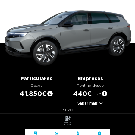
g
a
t
i
o
n
Particulares
Empresas
Desde
Renting desde
41.850€
440€
+ IVA
Saber mais
NOVO