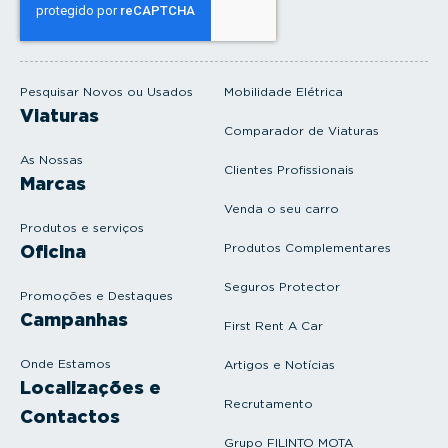
e
u
e
m
a
i
Pesquisar Novos ou Usados
Mobilidade Elétrica
l
Viaturas
Comparador de Viaturas
As Nossas
Clientes Profissionais
Marcas
Venda o seu carro
Produtos e serviços
Produtos Complementares
Oficina
Seguros Protector
Promoções e Destaques
Campanhas
First Rent A Car
Onde Estamos
Artigos e Notícias
Localizações e
Recrutamento
Contactos
Grupo FILINTO MOTA