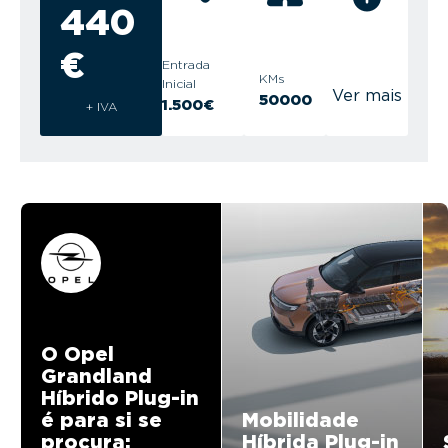
440
€
Entrada
KMs
Inicial
Ver mais
50000
1.500€
+ IVA
O Opel
Grandland
Híbrido Plug-in
é para si se
Mobilidade
procura:
Híbrida Plug-in