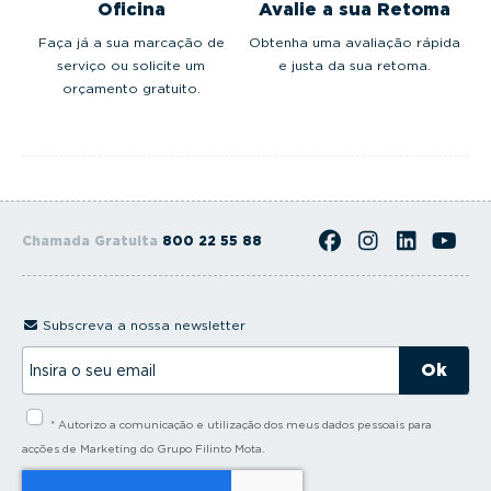
Oficina
Avalie a sua Retoma
Faça já a sua marcação de
Obtenha uma avaliação rápida
serviço ou solicite um
e justa da sua retoma.
orçamento gratuito.
Chamada Gratuita
800 22 55 88
Subscreva a nossa newsletter
I
n
s
i
* Autorizo a comunicação e utilização dos meus dados pessoais para
r
a
acções de Marketing do Grupo Filinto Mota.
o
s