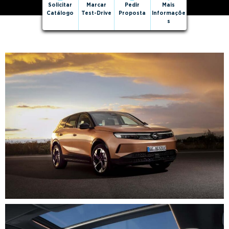
Solicitar
Marcar
Pedir
Mais
Catálogo
Test-Drive
Proposta
Informaçõe
s