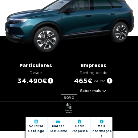
g
a
t
i
o
n
Particulares
Empresas
Desde
Renting desde
34.490€
465€
IVA inc.
Saber mais
NOVO
Solicitar
Marcar
Pedir
Mais
Catálogo
Test-Drive
Proposta
Informaçõe
s