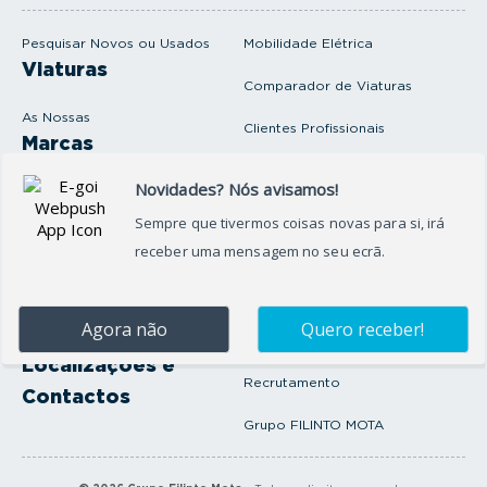
m
a
i
Pesquisar Novos ou Usados
Mobilidade Elétrica
l
Viaturas
Comparador de Viaturas
As Nossas
Clientes Profissionais
Marcas
Venda o seu carro
Produtos e serviços
Produtos Complementares
Oficina
Seguros Protector
Promoções e Destaques
Campanhas
First Rent A Car
Onde Estamos
Artigos e Notícias
Localizações e
Recrutamento
Contactos
Grupo FILINTO MOTA