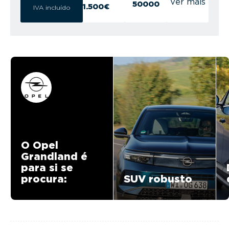
Ver mais
50000
1.500€
IVA incluído
O Opel
Grandland é
para si se
procura:
SUV robusto