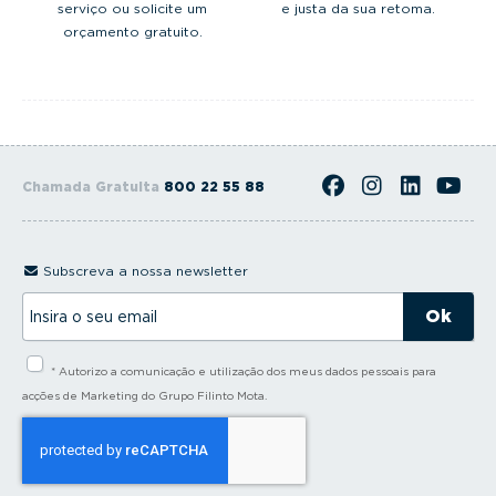
serviço ou solicite um
e justa da sua retoma.
orçamento gratuito.
Chamada Gratuita
800 22 55 88
Subscreva a nossa newsletter
I
n
s
i
* Autorizo a comunicação e utilização dos meus dados pessoais para
r
a
acções de Marketing do Grupo Filinto Mota.
o
s
e
u
e