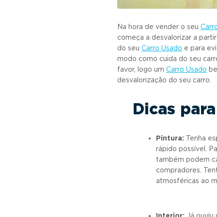
Na hora de vender o seu
Carr
começa a desvalorizar a parti
do seu
Carro Usado
e para ev
modo como cuida do seu carr
favor, logo um
Carro Usado
be
desvalorização do seu carro.
Dicas para
Pintura:
Tenha esp
rápido possível. P
também podem caus
compradores. Tent
atmosféricas ao 
Interior:
Já ouviu 