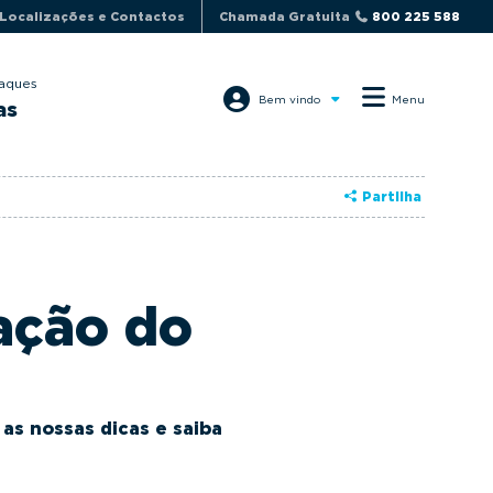
Localizações e Contactos
Chamada Gratuita
800 225 588
aques
Bem vindo
Menu
as
Partilha
ação do
as nossas dicas e saiba