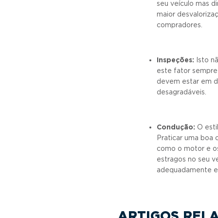
seu veículo mas d
maior desvaloriza
compradores.
Inspeções:
Isto n
este fator sempre
devem estar em dia
desagradáveis.
Condução:
O esti
Praticar uma boa
como o motor e os
estragos no seu v
adequadamente e r
ARTIGOS REL