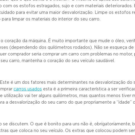
o com os estofos estragados, sujo e com materiais deteriorados. 
cuidado para evitar uma maior desvalorização. Limpe os estofos r
ara limpar os materiais do interior do seu carro.
o coração da máquina. É muito importante que mude o óleo, verifi
eses (dependendo dos quilómetros rodados). Não se esqueça de ve
uer comprador seria comprar um carro com problemas no motor, p
 seu carro, mantenha o coração do seu veículo saudável.
Este é um dos fatores mais determinantes na desvalorização do 
omprar
carros usados
esta é a primeira característica a ser verifi
 utilização vai ter alguns quilómetros, mas quantos menos tiver 
ra a desvalorização do seu carro do que propriamente a “idade” d
 se discutem. O que é bonito para uns não é, obrigatoriamente, b
tras que coloca no seu veículo. Os extras que colocou podem ser