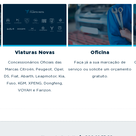
Viaturas Novas
Oficina
Concessionários Oficiais das
Faça já a sua marcação de
Marcas Citroën, Peugeot, Opel,
serviço ou solicite um orçamento
DS, Fiat, Abarth, Leapmotor, Kia,
gratuito.
Fuso, KGM, XPENG, Dongfeng,
VOYAH e Farizon.