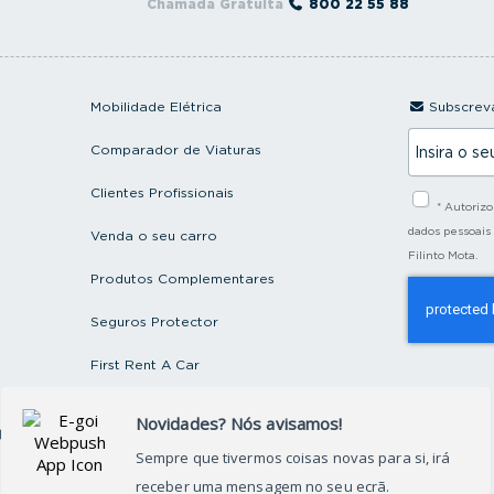
Chamada Gratuita
800 22 55 88
Mobilidade Elétrica
Subscreva
I
Comparador de Viaturas
n
s
i
Clientes Profissionais
* Autoriz
r
a
dados pessoais
Venda o seu carro
o
Filinto Mota.
s
Produtos Complementares
e
u
e
Seguros Protector
m
a
First Rent A Car
i
l
Artigos e Notícias
ctos
Recrutamento
Grupo FILINTO MOTA