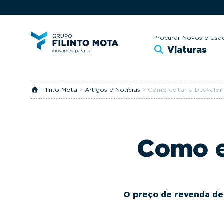
S
S
k
k
i
i
Procurar Novos e Usa
Viaturas
p
p
t
t
o
o
Filinto Mota
>
Artigos e Notícias
>
Como evitar a Desvalor
p
m
r
a
i
i
m
n
Como e
a
c
r
o
y
n
O preço de revenda de 
n
t
a
e