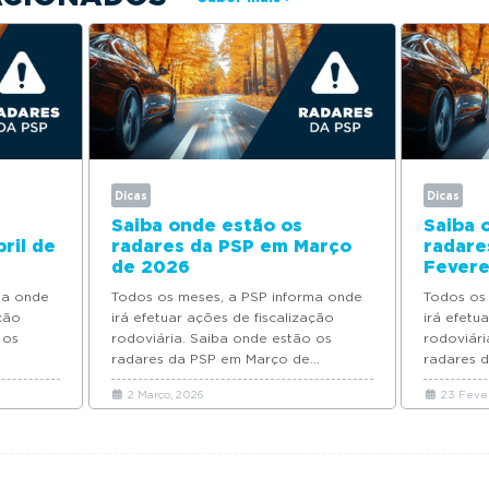
Dicas
Dicas
Saiba onde estão os
Saiba 
ril de
radares da PSP em Março
radare
de 2026
Fevere
ma onde
Todos os meses, a PSP informa onde
Todos os
ação
irá efetuar ações de fiscalização
irá efetu
 os
rodoviária. Saiba onde estão os
rodoviári
radares da PSP em Março de...
radares d
2 Março, 2026
23 Fever