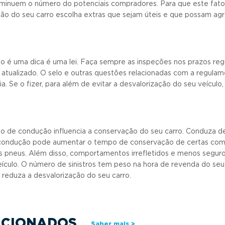
iminuem o número do potenciais compradores. Para que este fato
ção do seu carro escolha extras que sejam úteis e que possam a
ão é uma dica é uma lei. Faça sempre as inspeções nos prazos r
 atualizado. O selo e outras questões relacionadas com a regu
. Se o fizer, para além de evitar a desvalorização do seu veículo,
lo de condução influencia a conservação do seu carro. Conduza d
 condução pode aumentar o tempo de conservação de certas co
 pneus. Além disso, comportamentos irrefletidos e menos segur
eículo. O número de sinistros tem peso na hora de revenda do se
eduza a desvalorização do seu carro.
ACIONADOS
Saber mais >