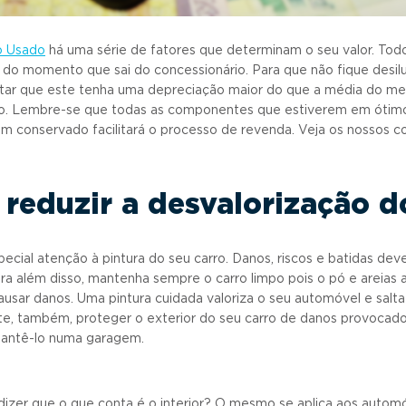
o Usado
há uma série de fatores que determinam o seu valor. To
r do momento que sai do concessionário. Para que não fique desi
itar que este tenha uma depreciação maior do que a média do me
o. Lembre-se que todas as componentes que estiverem em ótimo
m conservado facilitará o processo de revenda. Veja os nossos co
 reduzir a desvalorização d
ecial atenção à pintura do seu carro. Danos, riscos e batidas de
ara além disso, mantenha sempre o carro limpo pois o pó e areias
ar danos. Uma pintura cuidada valoriza o seu automóvel e salta 
e, também, proteger o exterior do seu carro de danos provocado
mantê-lo numa garagem.
dizer que o que conta é o interior? O mesmo se aplica aos autom