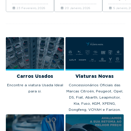
chegar em Maio
marcas que mais
Top 10 d
ano consecu
com preços a
automóveis novos
vendas 
23 Fevereiro, 2026
20 Janeiro, 2026
5 Janeiro, 
coloca quat
partir de 37.065
venderam em
2025
modelos no 
euros.
Portugal em 2025.
em 2025.
Carros Usados
Viaturas Novas
Encontre a viatura Usada Ideal
Concessionários Oficiais das
para si.
Marcas Citroën, Peugeot, Opel,
DS, Fiat, Abarth, Leapmotor,
Kia, Fuso, KGM, XPENG,
Dongfeng, VOYAH e Farizon.