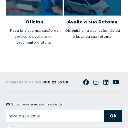
Oficina
Avalie a sua Retoma
Faça já a sua marcação de
Obtenha uma avaliação rápida
serviço ou solicite um
e justa da sua retoma.
orçamento gratuito.
Chamada Gratuita
800 22 55 88
Subscreva a nossa newsletter
I
n
s
i