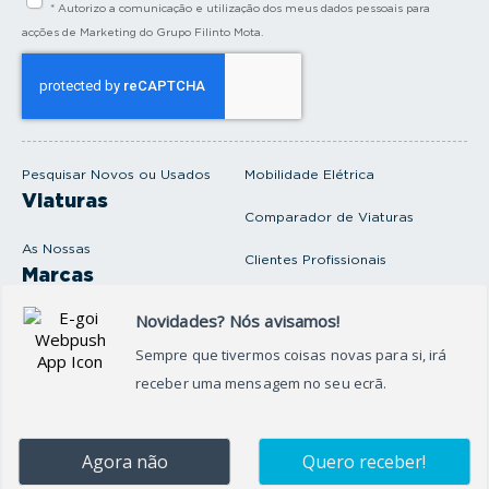
* Autorizo a comunicação e utilização dos meus dados pessoais para
r
a
acções de Marketing do Grupo Filinto Mota.
o
s
e
u
e
m
a
i
Pesquisar Novos ou Usados
Mobilidade Elétrica
l
Viaturas
Comparador de Viaturas
As Nossas
Clientes Profissionais
Marcas
Venda o seu carro
Produtos e serviços
Produtos Complementares
Oficina
Seguros Protector
Promoções e Destaques
Campanhas
First Rent A Car
Onde Estamos
Artigos e Notícias