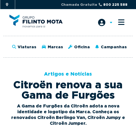
S
S
Chamada Gratuita
800 225 588
k
k
i
i
p
p
t
t
o
o
Viaturas
Marcas
Oficina
Campanhas
p
m
r
a
i
i
Artigos e Notícias
m
n
Citroën renova a sua
a
c
r
o
Gama de Furgões
y
n
n
t
A Gama de Furgões da Citroën adota a nova
identidade e logotipo da Marca. Conheça os
a
e
renovados Citroën Berlingo Van, Citroën Jumpy e
v
n
Citroën Jumper.
i
t