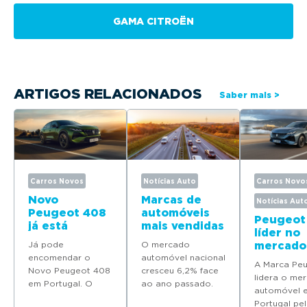
GAMA CITROËN
ARTIGOS RELACIONADOS
Saber mais >
Carros Novos
Notícias Auto
Carros Novo
Novo
Marcas de
Notícias Aut
Peugeot 408
automóveis
Peugeot
já está
mais vendidas
líder no
disponível
em Portugal
Já pode
O mercado
mercado
para
em 2025
encomendar o
automóvel nacional
automóv
encomenda
A Marca Pe
Novo Peugeot 408
cresceu 6,2% face
Portuga
em Portugal
lidera o me
em Portugal. O
ao ano passado.
quatro
automóvel 
modelo deverá
Descubra quais as
modelos
Portugal pel