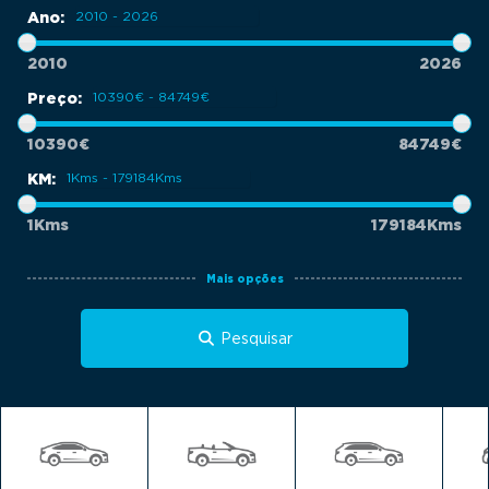
g
Ano:
a
t
2010
2026
i
Preço:
o
10390€
84749€
n
KM:
1Kms
179184Kms
Mais opções
Pesquisar