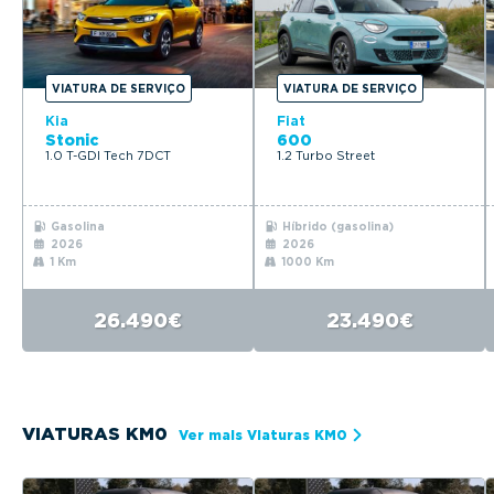
VIATURA DE SERVIÇO
VIATURA DE SERVIÇO
Kia
Fiat
Stonic
600
1.0 T-GDI Tech 7DCT
1.2 Turbo Street
Gasolina
Híbrido (gasolina)
2026
2026
1 Km
1000 Km
26.490€
23.490€
VIATURAS KM0
Ver mais Viaturas KM0