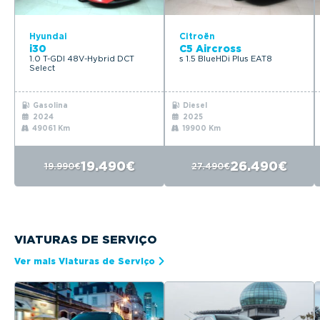
Hyundai
Citroën
i30
C5 Aircross
1.0 T-GDI 48V-Hybrid DCT
s 1.5 BlueHDi Plus EAT8
Select
Gasolina
Diesel
2024
2025
49061 Km
19900 Km
19.490€
26.490€
19.990€
27.490€
VIATURAS DE SERVIÇO
Ver mais Viaturas de Serviço