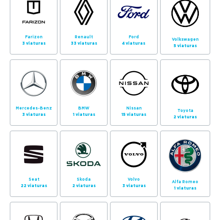
Farizon
Renault
Ford
Volkswagen
3 viaturas
33 viaturas
4 viaturas
5 viaturas
Mercedes-Benz
BMW
Nissan
Toyota
3 viaturas
1 viaturas
15 viaturas
2 viaturas
Seat
Skoda
Volvo
Alfa Romeo
22 viaturas
2 viaturas
3 viaturas
1 viaturas