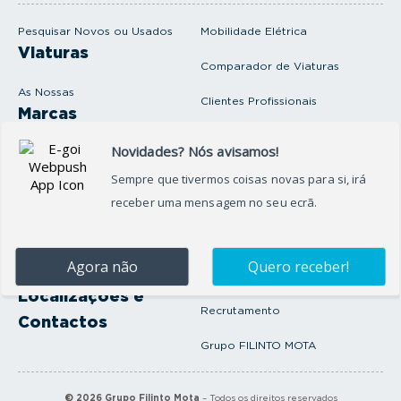
a
i
Pesquisar Novos ou Usados
Mobilidade Elétrica
l
Viaturas
Comparador de Viaturas
As Nossas
Clientes Profissionais
Marcas
Venda o seu carro
Produtos e serviços
Produtos Complementares
Oficina
Seguros Protector
Promoções e Destaques
Campanhas
First Rent A Car
Onde Estamos
Artigos e Notícias
Localizações e
Recrutamento
Contactos
Grupo FILINTO MOTA
©
2026
Grupo Filinto Mota
– Todos os direitos reservados