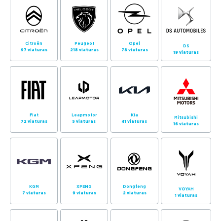
Citroën
Peugeot
Opel
DS
97 viaturas
218 viaturas
78 viaturas
19 viaturas
Fiat
Leapmotor
Kia
Mitsubishi
72 viaturas
5 viaturas
41 viaturas
16 viaturas
KGM
XPENG
Dongfeng
VOYAH
7 viaturas
9 viaturas
2 viaturas
1 viaturas