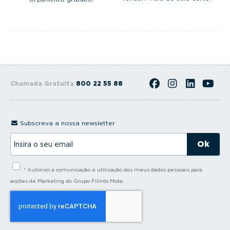
Chamada Gratuita
800 22 55 88
Subscreva a nossa newsletter
I
n
s
i
* Autorizo a comunicação e utilização dos meus dados pessoais para
r
a
acções de Marketing do Grupo Filinto Mota.
o
s
e
u
e
m