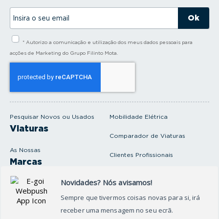
I
n
s
i
* Autorizo a comunicação e utilização dos meus dados pessoais para
r
a
acções de Marketing do Grupo Filinto Mota.
o
s
e
u
e
m
a
i
Pesquisar Novos ou Usados
Mobilidade Elétrica
l
Viaturas
Comparador de Viaturas
As Nossas
Clientes Profissionais
Marcas
Venda o seu carro
Produtos e serviços
Produtos Complementares
Oficina
Seguros Protector
Promoções e Destaques