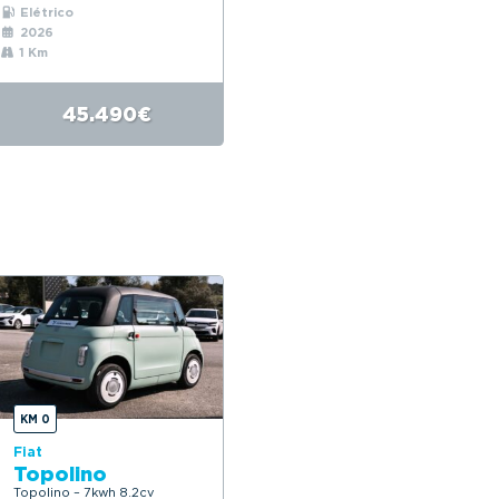
Elétrico
2026
1 Km
45.490€
KM 0
Fiat
Topolino
Topolino – 7kwh 8.2cv