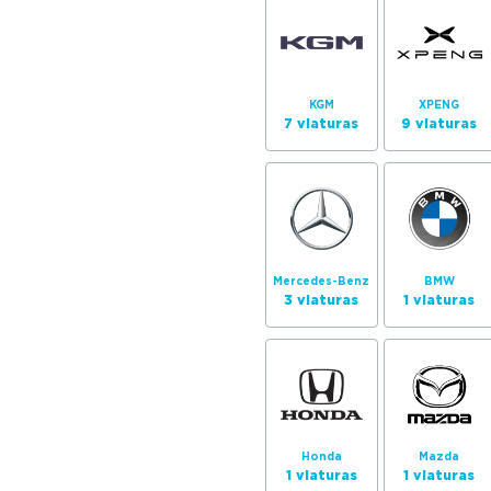
KGM
XPENG
7 viaturas
9 viaturas
Mercedes-Benz
BMW
3 viaturas
1 viaturas
Honda
Mazda
1 viaturas
1 viaturas