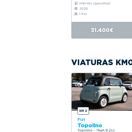
Híbrido (gasolina)
2026
1 Km
31.400€
VIATURAS KM
KM 0
Fiat
Topolino
Topolino – 7kwh 8.2cv