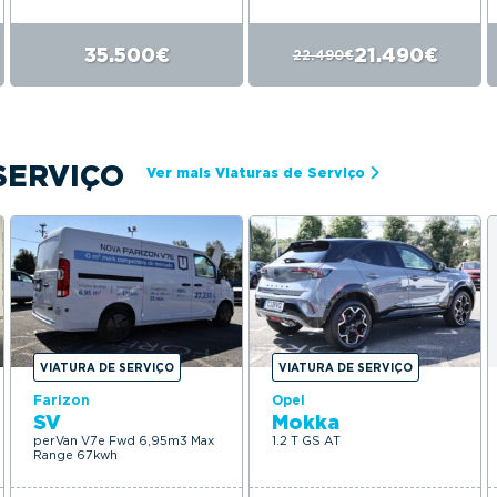
35.500€
21.490€
22.490€
SERVIÇO
Ver mais Viaturas de Serviço
VIATURA DE SERVIÇO
VIATURA DE SERVIÇO
Farizon
Opel
SV
Mokka
perVan V7e Fwd 6,95m3 Max
1.2 T GS AT
Range 67kwh