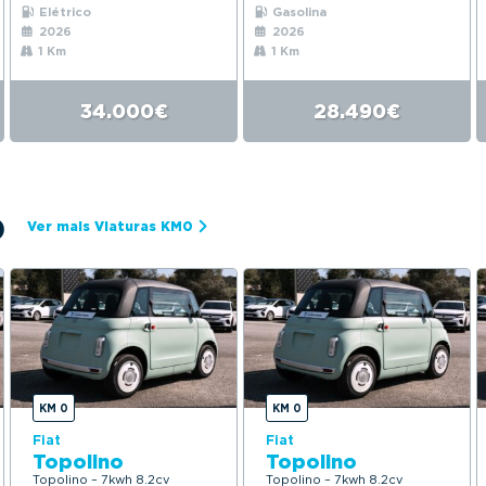
Elétrico
Gasolina
2026
2026
1 Km
1 Km
34.000€
28.490€
0
Ver mais Viaturas KM0
KM 0
KM 0
Fiat
Fiat
Topolino
Topolino
Topolino – 7kwh 8.2cv
Topolino – 7kwh 8.2cv