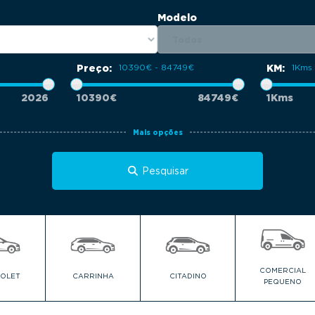
Modelo
Preço:
KM:
2026
10390€
84749€
1Kms
Mais opções
Pesquisar
COMERCIAL
IOLET
CARRINHA
CITADINO
PEQUENO