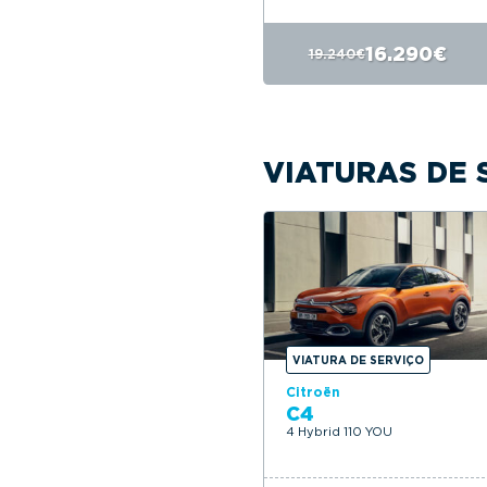
16.290€
19.240€
VIATURAS DE 
VIATURA DE SERVIÇO
Citroën
C4
4 Hybrid 110 YOU