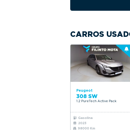
CARROS USAD
Peugeot
308 SW
1.2 PureTech Active Pack
Gasolina
2023
98000 Km