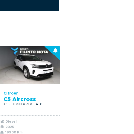
Citroën
C5 Aircross
s 1.5 BlueHDi Plus EAT8
Diesel
2025
19900 Km