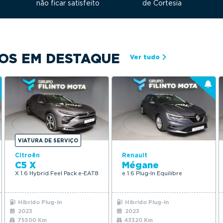
não ficar satisfeito
de Cortesia
OS EM DESTAQUE
Ver tudo
VIATURA DE SERVIÇO
Citroën
Renault
C5 X
Mégane
X 1.6 Hybrid Feel Pack e-EAT8
e 1.6 Plug-In Equilibre
Híbrido Plug-in
Híbrido Plug-in
2023
2023
75500 Km
43320 Km