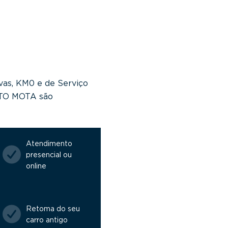
vas, KM0 e de Serviço
NTO MOTA são
Atendimento
presencial ou
online
Retoma do seu
carro antigo