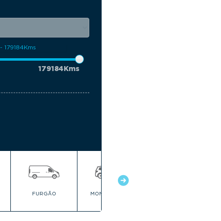
179184Kms
FURGÃO
MONOVOLUME
PEQUENO CITADINO