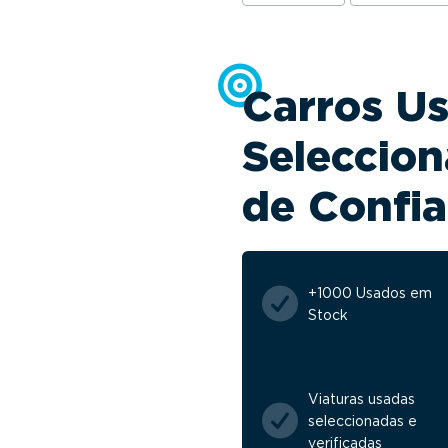
Carros U
Seleccion
de Confi
+1000 Usados em
Stock
Viaturas usadas
seleccionadas e
verificadas