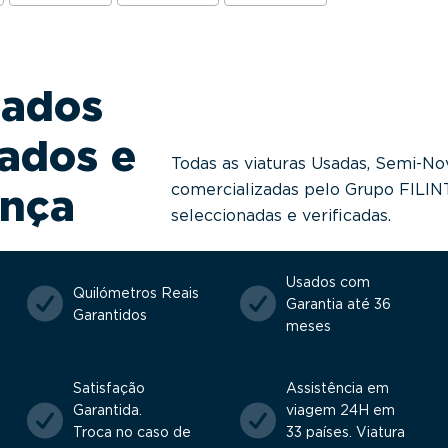
sados
ados e
Todas as viaturas Usadas, Semi-No
comercializadas pelo Grupo FILI
ança
seleccionadas e verificadas.
Usados com
Quilómetros Reais
Garantia até 36
Garantidos
meses
Satisfação
Assistência em
Garantida.
viagem 24H em
Troca no caso de
33 países. Viatura