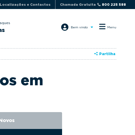
Localizações e Contactos
Chamada Gratuita
800 225 588
aques
Bem vindo
Menu
as
Partilha
dos em
 Novos