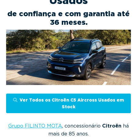
Usados
g
a
de confiança e com garantia até
t
36 meses.
i
o
n
Ver Todos os Citroën C5 Aircross Usados em
Stock
Grupo FILINTO MOTA
, concessionário
Citroën
há
mais de 85 anos.