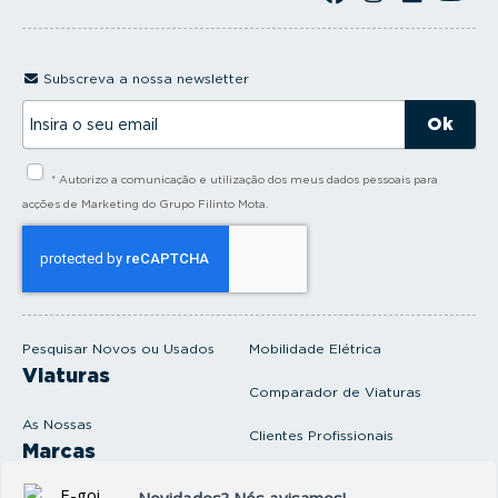
Subscreva a nossa newsletter
I
n
s
i
* Autorizo a comunicação e utilização dos meus dados pessoais para
r
a
acções de Marketing do Grupo Filinto Mota.
o
s
e
u
e
m
a
i
Pesquisar Novos ou Usados
Mobilidade Elétrica
l
Viaturas
Comparador de Viaturas
As Nossas
Clientes Profissionais
Marcas
Venda o seu carro