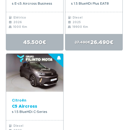
s E-c5 Aircross Business
s 1.5 BlueHDi Plus EAT8
Elétrico
Diesel
2026
2025
1000 Km
19900 Km
45.500€
26.490€
27.490€
Citroën
C5 Aircross
s 1.5 BlueHDi C-Series
Diesel