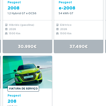
Peugeot
Peugeot
2008
e-2008
1.2 Hybrid GT e-DCS6
54 kWh GT
Híbrido (gasolina)
Elétrico
2026
2026
1500 Km
1500 Km
30.990€
37.490€
VIATURA DE SERVIÇO
Peugeot
208