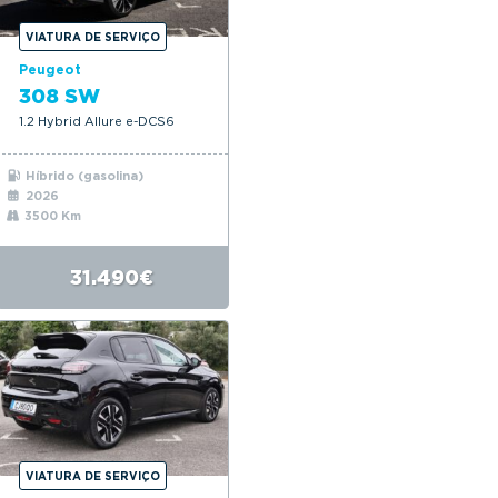
VIATURA DE SERVIÇO
Peugeot
308 SW
1.2 Hybrid Allure e-DCS6
Híbrido (gasolina)
2026
3500 Km
31.490€
VIATURA DE SERVIÇO