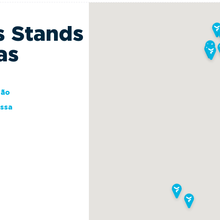
s Stands
as
ção
essa