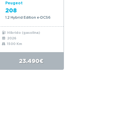
Peugeot
208
1.2 Hybrid Edition e-DCS6
Híbrido (gasolina)
2026
1500 Km
23.490€