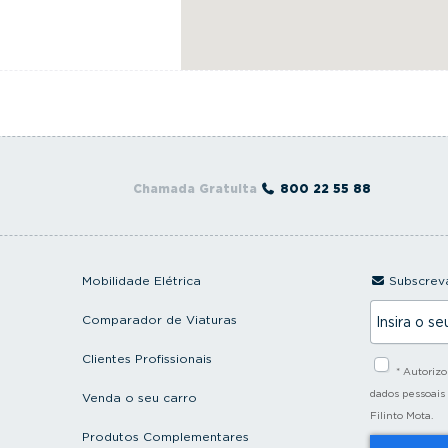
Chamada Gratuita
800 22 55 88
Mobilidade Elétrica
Subscreva
I
Comparador de Viaturas
n
s
i
Clientes Profissionais
* Autoriz
r
a
dados pessoais
Venda o seu carro
o
Filinto Mota.
s
Produtos Complementares
e