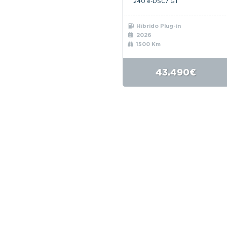
240 e-DSC7 GT
Híbrido Plug-in
2026
1500 Km
43.490€