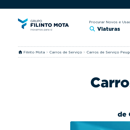
S
S
k
k
i
i
Procurar Novos e Usa
Viaturas
p
p
t
t
o
o
Filinto Mota
>
Carros de Serviço
>
Carros de Serviço Peug
p
m
r
a
i
i
Carro
m
n
a
c
r
o
y
n
de 
n
t
a
e