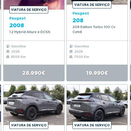
VIATURA DE SERVIÇO
VIATURA DE SERVIÇO
Peugeot
Peugeot
208
2008
208 Edition Turbo 100 Cv
1.2 Hybrid Allure e-DCS6
Cvm6
Gasolina
Gasolina
2026
2026
8500 Km
7500 Km
28.990€
19.990€
VIATURA DE SERVIÇO
VIATURA DE SERVIÇO