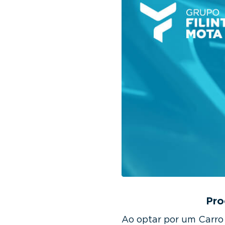
v
n
i
t
g
a
t
i
o
n
Pro
Ao optar por um Carro