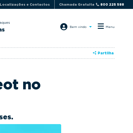
Localizações e Contactos
Chamada Gratuita
800 225 588
aques
Bem vindo
Menu
as
Partilha
eot no
ses.