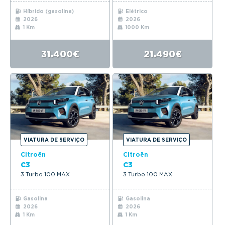
Híbrido (gasolina)
Elétrico
2026
2026
1 Km
1000 Km
31.400€
21.490€
VIATURA DE SERVIÇO
VIATURA DE SERVIÇO
Citroën
Citroën
C3
C3
3 Turbo 100 MAX
3 Turbo 100 MAX
Gasolina
Gasolina
2026
2026
1 Km
1 Km