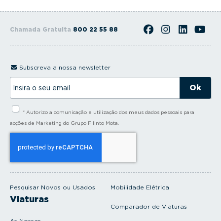
Chamada Gratuita
800 22 55 88
Subscreva a nossa newsletter
I
n
s
i
* Autorizo a comunicação e utilização dos meus dados pessoais para
r
a
acções de Marketing do Grupo Filinto Mota.
o
s
e
u
e
m
a
i
Pesquisar Novos ou Usados
Mobilidade Elétrica
l
Viaturas
Comparador de Viaturas
As Nossas