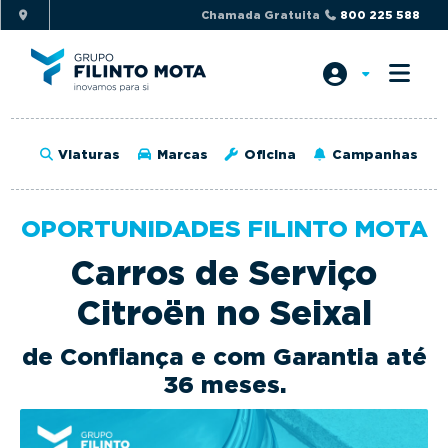
S
S
Chamada Gratuita
800 225 588
k
k
i
i
p
p
t
t
o
o
Viaturas
Marcas
Oficina
Campanhas
p
m
r
a
i
i
OPORTUNIDADES FILINTO MOTA
m
n
Carros de Serviço
a
c
r
o
Citroën no Seixal
y
n
n
t
de Confiança e com Garantia até
a
e
36 meses.
v
n
i
t