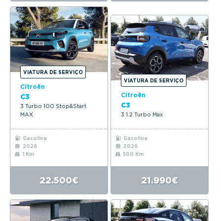
VIATURA DE SERVIÇO
VIATURA DE SERVIÇO
Citroën
Citroën
C3
C3
3 Turbo 100 Stop&Start
MAX
3 1.2 Turbo Max
Gasolina
Gasolina
2026
2026
1 Km
500 Km
22.500€
21.990€