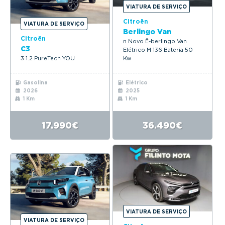
VIATURA DE SERVIÇO
Citroën
VIATURA DE SERVIÇO
Berlingo Van
Citroën
n Novo Ë-berlingo Van
C3
Elétrico M 136 Bateria 50
3 1.2 PureTech YOU
Kw
Gasolina
Elétrico
2026
2025
1 Km
1 Km
17.990€
36.490€
VIATURA DE SERVIÇO
VIATURA DE SERVIÇO