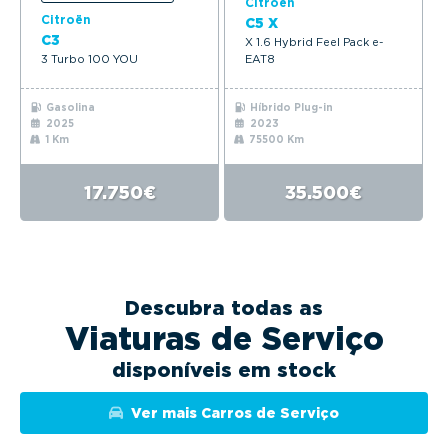
Citroën
Citroën
C5 X
C3
X 1.6 Hybrid Feel Pack e-
3 Turbo 100 YOU
EAT8
Gasolina
Híbrido Plug-in
2025
2023
1 Km
75500 Km
17.750€
35.500€
Descubra todas as
Viaturas de Serviço
disponíveis em stock
Ver mais Carros de Serviço