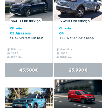
VIATURA DE SERVIÇO
VIATURA DE SERVIÇO
Citroën
Citroën
C5 Aircross
C4
s E-c5 Aircross Business
4 1.2 Hybrid YOU! e-DSC6
Elétrico
Gasolina
2026
2026
1000 Km
1000 Km
45.500€
25.990€