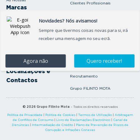
Clientes Profissionais
Marcas
Venda o seu carro
Produtos e serviços
Produtos Complementares
Oficina
Seguros Protector
Promoções e Destaques
Campanhas
First Rent A Car
Onde Estamos
Artigos e Notícias
Localizações e
Recrutamento
Contactos
Grupo FILINTO MOTA
©
2026
Grupo Filinto Mota
– Todos os direitos reservados
Política de Privacidade
|
Política de Cookies
|
Termos de Utilização
|
Arbitragem
de Conflitos de Consumo
|
Livro de Reclamações Electrónico
|
Canal de
Denúncias
|
Intermediação de Crédito
|
Plano de Prevenção de Riscos de
Corrupção e Infrações Conexas