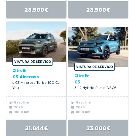
28.500€
28.500€
VIATURA DE SERVIÇO
VIATURA DE SERVIÇO
Citroën
Citroën
C3 Aircross
C3
s C3 Aircross Turbo 100 Cv
You
3 1.2 Hybrid Plus e-DSC6
Gasolina
Gasolina
2026
2026
9000 Km
1000 Km
21.844€
23.000€