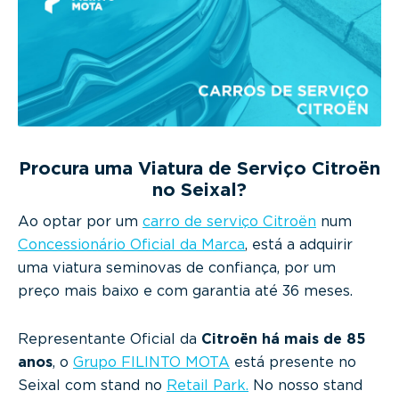
g
a
t
i
o
n
Procura uma Viatura de Serviço Citroën
no Seixal?
Ao optar por um
carro de serviço Citroën
num
Concessionário Oficial da Marca
, está a adquirir
uma viatura seminovas de confiança, por um
preço mais baixo e com garantia até 36 meses.
Representante Oficial da
Citroën há mais de 85
anos
, o
Grupo FILINTO MOTA
está presente no
Seixal com stand no
Retail Park.
No nosso stand