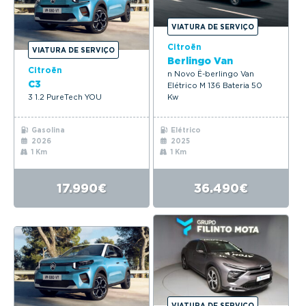
VIATURA DE SERVIÇO
Citroën
VIATURA DE SERVIÇO
Berlingo Van
Citroën
n Novo Ë-berlingo Van
C3
Elétrico M 136 Bateria 50
3 1.2 PureTech YOU
Kw
Gasolina
Elétrico
2026
2025
1 Km
1 Km
17.990€
36.490€
VIATURA DE SERVIÇO