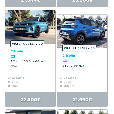
21.844€
23.000€
VIATURA DE SERVIÇO
VIATURA DE SERVIÇO
Citroën
Citroën
C3
C3
3 Turbo 100 Stop&Start
MAX
3 1.2 Turbo Max
Gasolina
Gasolina
2026
2026
1 Km
500 Km
22.500€
21.990€