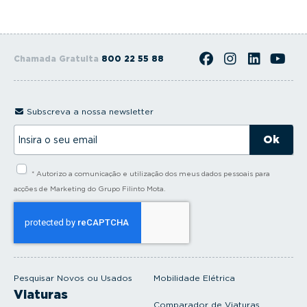
Chamada Gratuita
800 22 55 88
Subscreva a nossa newsletter
I
n
s
i
* Autorizo a comunicação e utilização dos meus dados pessoais para
r
a
acções de Marketing do Grupo Filinto Mota.
o
s
e
u
e
m
a
i
Pesquisar Novos ou Usados
Mobilidade Elétrica
l
Viaturas
Comparador de Viaturas