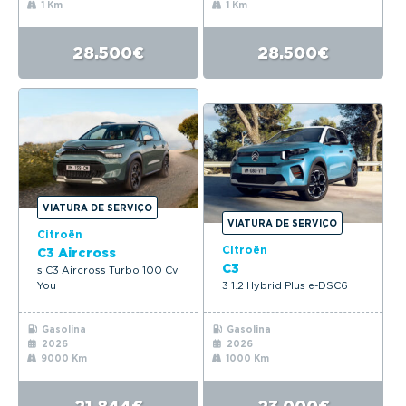
1 Km
1 Km
28.500€
28.500€
VIATURA DE SERVIÇO
VIATURA DE SERVIÇO
Citroën
Citroën
C3 Aircross
C3
s C3 Aircross Turbo 100 Cv
You
3 1.2 Hybrid Plus e-DSC6
Gasolina
Gasolina
2026
2026
9000 Km
1000 Km