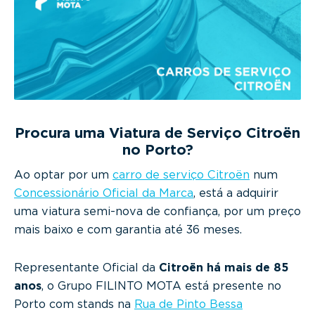
g
a
t
i
o
n
Procura uma Viatura de Serviço Citroën
no Porto?
Ao optar por um
carro de serviço Citroën
num
Concessionário Oficial da Marca
, está a adquirir
uma viatura semi-nova de confiança, por um preço
mais baixo e com garantia até 36 meses.
Representante Oficial da
Citroën há mais de 85
anos
, o Grupo FILINTO MOTA está presente no
Porto com stands na
Rua de Pinto Bessa