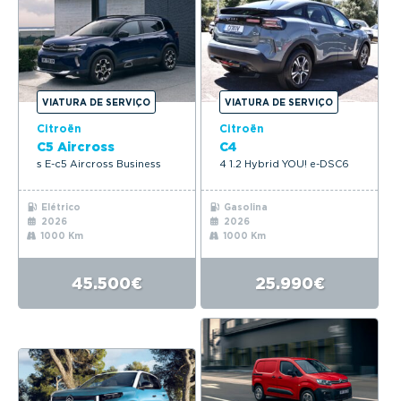
VIATURA DE SERVIÇO
VIATURA DE SERVIÇO
Citroën
Citroën
C5 Aircross
C4
s E-c5 Aircross Business
4 1.2 Hybrid YOU! e-DSC6
Elétrico
Gasolina
2026
2026
1000 Km
1000 Km
45.500€
25.990€