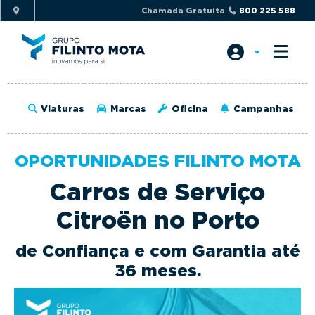
S
S
Chamada Gratuita
800 225 588
k
k
i
i
p
p
t
t
o
o
Viaturas
Marcas
Oficina
Campanhas
p
m
r
a
i
i
OPORTUNIDADES FILINTO MOTA
m
n
Carros de Serviço
a
c
r
o
Citroën no Porto
y
n
n
t
de Confiança e com Garantia até
a
e
36 meses.
v
n
i
t