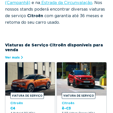
(Campanhã)
e na
Estrada da Circunvalação
. Nos
nossos stands poderá encontrar diversas viaturas
de serviço
Citroën
com garantia até 36 meses e
retoma do seu carro usado.
Viaturas de Serviço Citroën disponíveis para
venda
Ver mais
VIATURA DE SERVIÇO
VIATURA DE SERVIÇO
Citroën
Citroën
C4
ë-C3
4 Hybrid 110 YOU
3 113 Urban-Range YOU