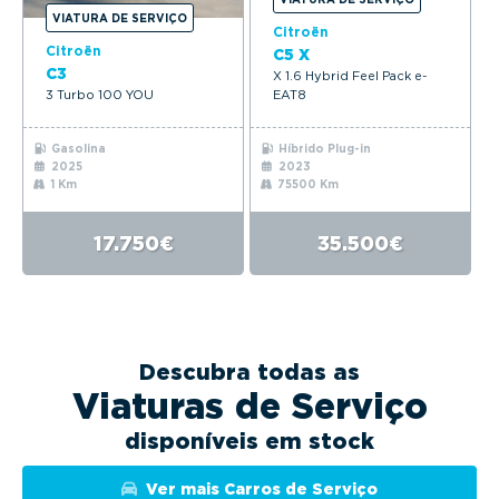
VIATURA DE SERVIÇO
Citroën
Citroën
C5 X
C3
X 1.6 Hybrid Feel Pack e-
3 Turbo 100 YOU
EAT8
Gasolina
Híbrido Plug-in
2025
2023
1 Km
75500 Km
17.750€
35.500€
Descubra todas as
Viaturas de Serviço
disponíveis em stock
Ver mais Carros de Serviço