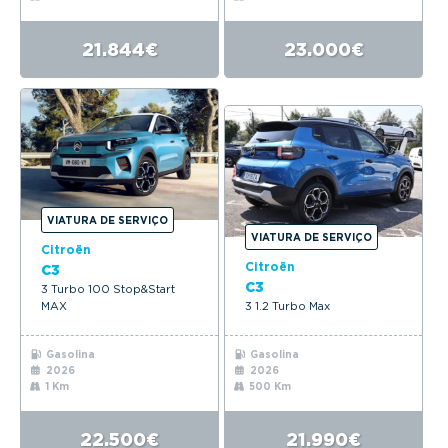
21.844€
23.000€
VIATURA DE SERVIÇO
VIATURA DE SERVIÇO
Citroën
Citroën
C3
C3
3 Turbo 100 Stop&Start
MAX
3 1.2 Turbo Max
Gasolina
Gasolina
2026
2026
1 Km
500 Km
22.500€
21.990€