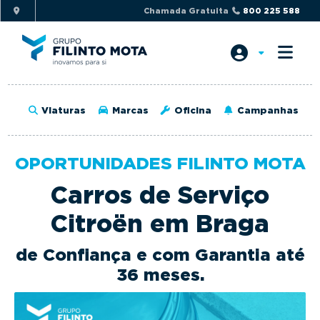
S
S
Chamada Gratuita
800 225 588
k
k
i
i
p
p
t
t
o
o
Viaturas
Marcas
Oficina
Campanhas
p
m
r
a
i
i
OPORTUNIDADES FILINTO MOTA
m
n
Carros de Serviço
a
c
r
o
Citroën em Braga
y
n
n
t
de Confiança e com Garantia até
a
e
36 meses.
v
n
i
t