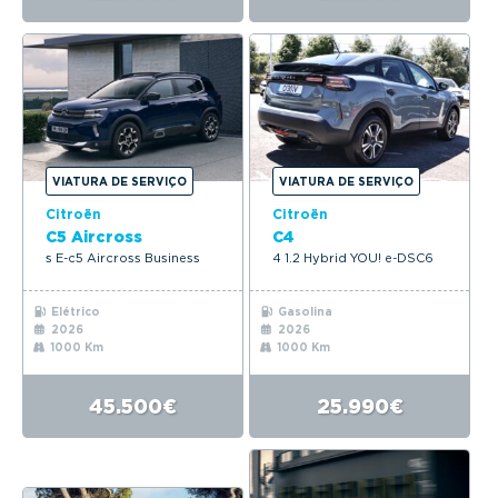
VIATURA DE SERVIÇO
VIATURA DE SERVIÇO
Citroën
Citroën
C5 Aircross
C4
s E-c5 Aircross Business
4 1.2 Hybrid YOU! e-DSC6
Elétrico
Gasolina
2026
2026
1000 Km
1000 Km
45.500€
25.990€