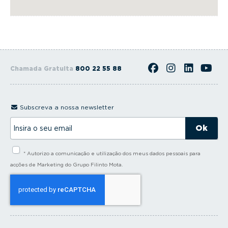
Chamada Gratuita
800 22 55 88
Subscreva a nossa newsletter
I
n
s
i
* Autorizo a comunicação e utilização dos meus dados pessoais para
r
a
acções de Marketing do Grupo Filinto Mota.
o
s
e
u
e
m
a
i