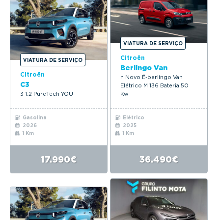
VIATURA DE SERVIÇO
Citroën
VIATURA DE SERVIÇO
Berlingo Van
Citroën
n Novo Ë-berlingo Van
C3
Elétrico M 136 Bateria 50
3 1.2 PureTech YOU
Kw
Gasolina
Elétrico
2026
2025
1 Km
1 Km
17.990€
36.490€