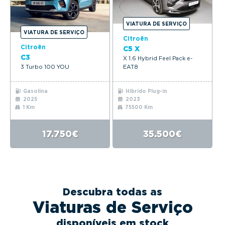
VIATURA DE SERVIÇO
VIATURA DE SERVIÇO
Citroën
Citroën
C5 X
C3
X 1.6 Hybrid Feel Pack e-
3 Turbo 100 YOU
EAT8
Gasolina
Híbrido Plug-in
2025
2023
1 Km
75500 Km
17.750€
35.500€
Descubra todas as
Viaturas de Serviço
disponíveis em stock