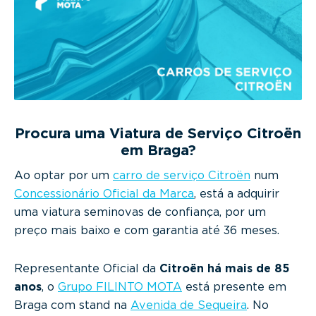
g
a
t
i
o
n
Procura uma Viatura de Serviço Citroën
em Braga?
Ao optar por um
carro de serviço Citroën
num
Concessionário Oficial da Marca
, está a adquirir
uma viatura seminovas de confiança, por um
preço mais baixo e com garantia até 36 meses.
Representante Oficial da
Citroën há mais de 85
anos
, o
Grupo FILINTO MOTA
está presente em
Braga com stand na
Avenida de Sequeira
. No