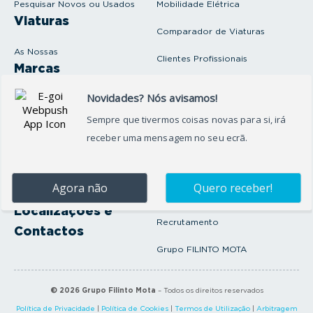
Pesquisar Novos ou Usados
Mobilidade Elétrica
l
Viaturas
Comparador de Viaturas
As Nossas
Clientes Profissionais
Marcas
Venda o seu carro
Produtos e serviços
Produtos Complementares
Oficina
Seguros Protector
Promoções e Destaques
Campanhas
First Rent A Car
Onde Estamos
Artigos e Notícias
Localizações e
Recrutamento
Contactos
Grupo FILINTO MOTA
©
2026
Grupo Filinto Mota
– Todos os direitos reservados
Política de Privacidade
|
Política de Cookies
|
Termos de Utilização
|
Arbitragem