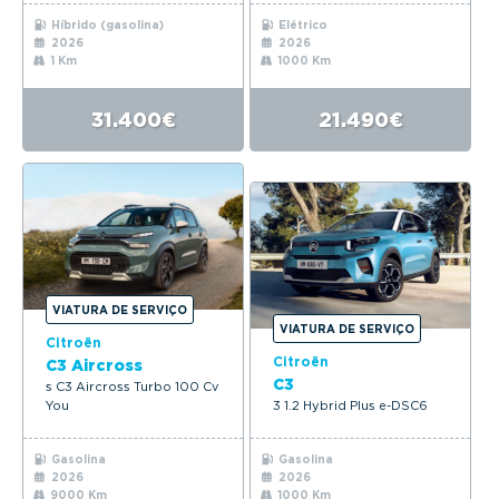
Híbrido (gasolina)
Elétrico
2026
2026
1 Km
1000 Km
31.400€
21.490€
VIATURA DE SERVIÇO
VIATURA DE SERVIÇO
Citroën
Citroën
C3 Aircross
C3
s C3 Aircross Turbo 100 Cv
You
3 1.2 Hybrid Plus e-DSC6
Gasolina
Gasolina
2026
2026
9000 Km
1000 Km