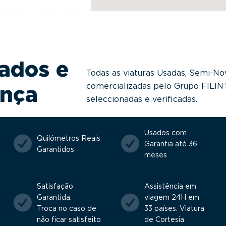
ados e
Todas as viaturas Usadas, Semi-No
comercializadas pelo Grupo FILI
ança
seleccionadas e verificadas.
Usados com
Quilómetros Reais
Garantia até 36
Garantidos
meses
Satisfação
Assistência em
Garantida.
viagem 24H em
Troca no caso de
33 países. Viatura
não ficar satisfeito
de Cortesia