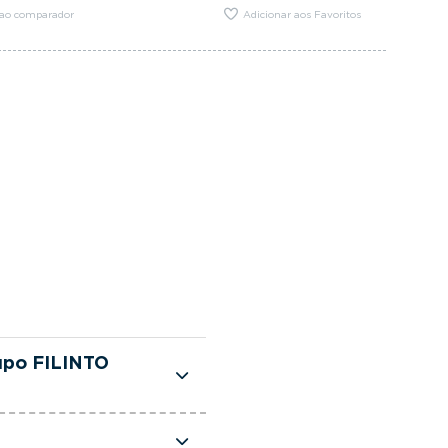
 ao comparador
Adicionar aos Favoritos
upo FILINTO
te selecionadas e