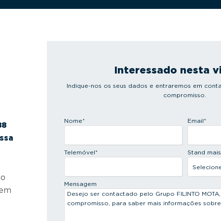
Interessado nesta v
Indique-nos os seus dados e entraremos em conta
compromisso.
Nome
*
Email
*
88
ossa
Telemóvel
*
Stand mai
 o
Mensagem
 em