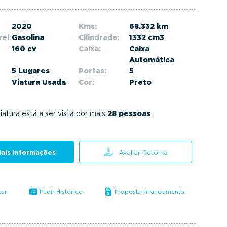
2020
Kms:
68.332 km
el:
Gasolina
Cilindrada:
1332 cm3
160 cv
Caixa:
Caixa
Automática
5 Lugares
Portas:
5
Viatura Usada
Cor:
Preto
iatura está a ser vista por mais
28 pessoas
.
ais informações
Avaliar Retoma
var
Pedir Histórico
Proposta Financiamento