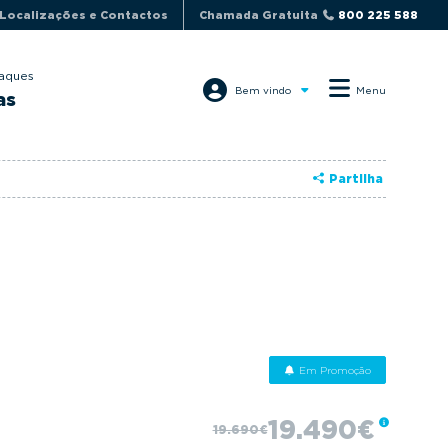
Localizações e Contactos
Chamada Gratuita
800 225 588
aques
Bem vindo
Menu
as
Partilha
Em Promoção
19.490€
19.690€