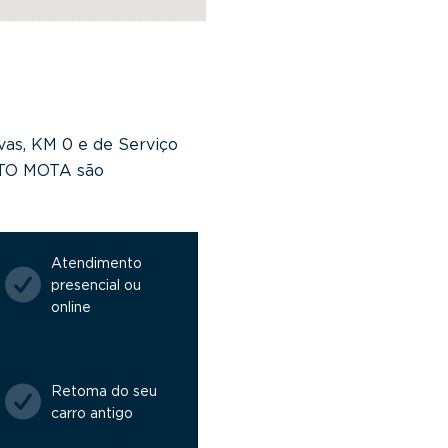
vas, KM 0 e de Serviço
NTO MOTA são
Atendimento
presencial ou
online
Retoma do seu
carro antigo