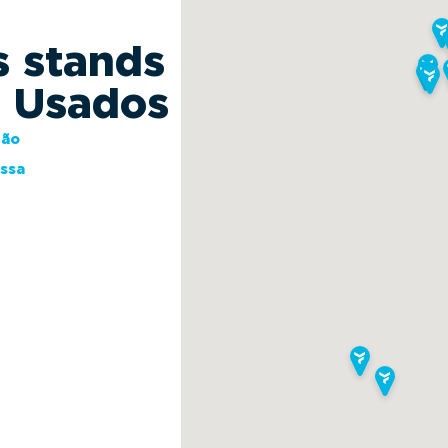
s stands
s Usados
ção
essa