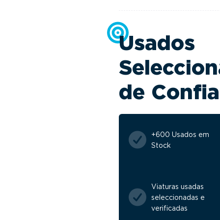
Usados
Seleccion
de Confi
+600 Usados em
Stock
Viaturas usadas
seleccionadas e
verificadas