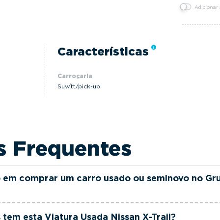
Adicionar
Características
Carroçaria
Suv/tt/pick-up
s Frequentes
 em comprar um carro usado ou seminovo no Gr
as e seminovas do Grupo FILINTO MOTA são rigorosamen
tem esta Viatura Usada Nissan X-Trail?