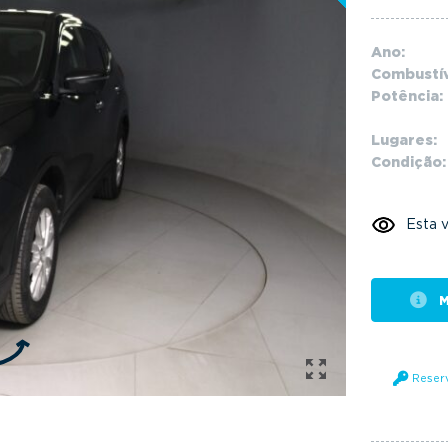
Ano:
Combustív
Potência:
Lugares:
Condição:
Esta v
M
Reser