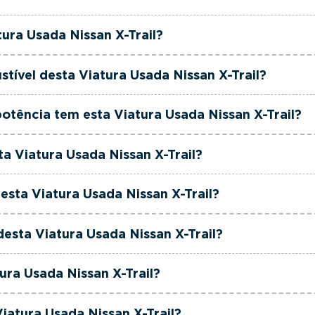
ia até 36 meses e quilómetros reais garantidos. Além di
rciais dedicada, pronta a ajudá-lo a encontrar a viatur
san X-Trail tem actualmente 68332 km.
tura Usada Nissan X-Trail?
 ao seu orçamento.
an X-Trail é de 2020.
stível desta Viatura Usada Nissan X-Trail?
san X-Trail está equipada com uma motorização Gasolina.
otência tem esta Viatura Usada Nissan X-Trail?
an X-Trail tem 160 cavalos de potência.
ta Viatura Usada Nissan X-Trail?
an X-Trail tem 1332cm3 de cilindrada.
esta Viatura Usada Nissan X-Trail?
an X-Trail tem 5 lugares.
desta Viatura Usada Nissan X-Trail?
an X-Trail está equipada com Caixa Automática.
ura Usada Nissan X-Trail?
n X-Trail é de cor Preto.
iatura Usada Nissan X-Trail?