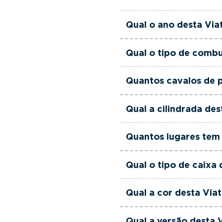
verificadas, têm garant
equipa de gestores come
Esta Viatura Usada Nis
Qual o ano desta Via
às suas necessidades e
Esta Viatura Usada Niss
Qual o tipo de combu
Esta Viatura Usada Nis
Quantos cavalos de p
Esta Viatura Usada Niss
Qual a cilindrada des
Esta Viatura Usada Niss
Quantos lugares tem 
Esta Viatura Usada Niss
Qual o tipo de caixa 
Esta Viatura Usada Niss
Qual a cor desta Viat
Esta Viatura Usada Nissa
Qual a versão desta V