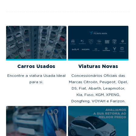
automóveis novos
automóveis novos
dos portugu
venderam em
venderam em
Portugal em 2025.
Portugal em 2024.
Carros Usados
Viaturas Novas
Encontre a viatura Usada Ideal
Concessionários Oficiais das
para si.
Marcas Citroën, Peugeot, Opel,
DS, Fiat, Abarth, Leapmotor,
Kia, Fuso, KGM, XPENG,
Dongfeng, VOYAH e Farizon.