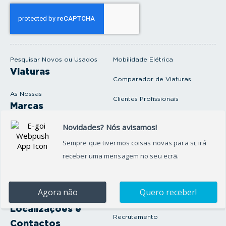
s
e
u
e
m
a
i
Pesquisar Novos ou Usados
Mobilidade Elétrica
l
Viaturas
Comparador de Viaturas
As Nossas
Clientes Profissionais
Marcas
Venda o seu carro
Produtos e serviços
Produtos Complementares
Oficina
Seguros Protector
Promoções e Destaques
Campanhas
First Rent A Car
Onde Estamos
Artigos e Notícias
Localizações e
Recrutamento
Contactos