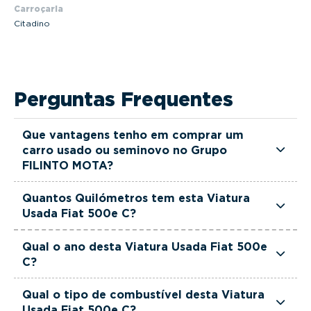
Carroçaria
Citadino
Perguntas Frequentes
Que vantagens tenho em comprar um
carro usado ou seminovo no Grupo
FILINTO MOTA?
Todas as viaturas usadas e seminovas do Grupo
Quantos Quilómetros tem esta Viatura
FILINTO MOTA são rigorosamente selecionadas
Usada Fiat 500e C?
e verificadas, têm garantia até 36 meses e
Esta Viatura Usada Fiat 500e C tem actualmente
quilómetros reais garantidos. Além disso, dispõe
Qual o ano desta Viatura Usada Fiat 500e
23875 km.
C?
de uma equipa de gestores comerciais dedicada,
pronta a ajudá-lo a encontrar a viatura que
Esta Viatura Usada Fiat 500e C é de 2021.
Qual o tipo de combustível desta Viatura
melhor se adapta às suas necessidades e ao seu
Usada Fiat 500e C?