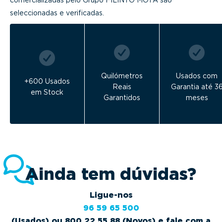
comercializadas pelo Grupo FILINTO MOTA são
seleccionadas e verificadas.
Quilómetros
Usados com
+600 Usados
Reais
Garantia até 3
em Stock
Garantidos
meses
Ainda tem dúvidas?
Ligue-nos
96 59 65 500
(Usados) ou 800 22 55 88 (Novos) e fale com a