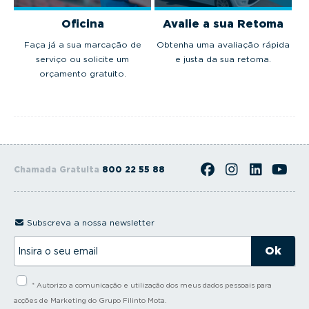
Oficina
Avalie a sua Retoma
Faça já a sua marcação de
Obtenha uma avaliação rápida
serviço ou solicite um
e justa da sua retoma.
orçamento gratuito.
Chamada Gratuita
800 22 55 88
Subscreva a nossa newsletter
I
n
s
i
* Autorizo a comunicação e utilização dos meus dados pessoais para
r
a
acções de Marketing do Grupo Filinto Mota.
o