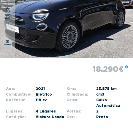
g
a
t
i
o
n
18.290€
Ano:
2021
Kms:
23.875 km
Combustível:
Elétrico
Cilindrada:
cm3
Potência:
118 cv
Caixa:
Caixa
Automática
Lugares:
4 Lugares
Portas:
2
Condição:
Viatura Usada
Cor:
Preto