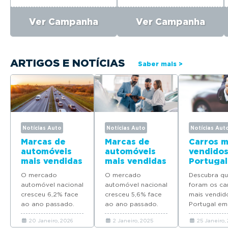
Ver Campanha
Ver Campanha
ARTIGOS E NOTÍCIAS
Saber mais >
Notícias Auto
Notícias Auto
Notícias Aut
Marcas de
Marcas de
Carros m
automóveis
automóveis
vendido
mais vendidas
mais vendidas
Portuga
em Portugal
em Portugal
2022
O mercado
O mercado
Descubra qu
em 2025
em 2024
automóvel nacional
automóvel nacional
foram os ca
cresceu 6,2% face
cresceu 5,6% face
mais vendid
ao ano passado.
ao ano passado.
Portugal em
Descubra quais as
Descubra quais as
as marcas e
20 Janeiro, 2026
2 Janeiro, 2025
25 Janeiro,
marcas que mais
marcas que mais
modelos fav