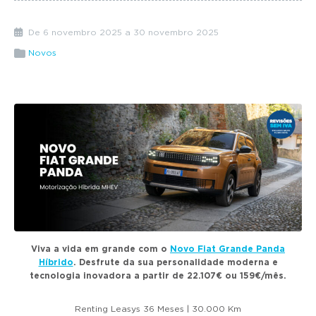
g
a
De 6 novembro 2025 a 30 novembro 2025
t
Novos
i
o
n
Viva a vida em grande com o
Novo Fiat Grande Panda
Híbrido
. Desfrute da sua personalidade moderna e
tecnologia inovadora a partir de 22.107€ ou 159€/mês.
Renting Leasys 36 Meses | 30.000 Km