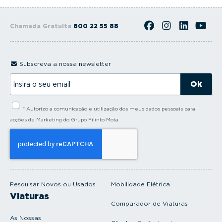
Chamada Gratuita
800 22 55 88
Subscreva a nossa newsletter
I
n
s
i
* Autorizo a comunicação e utilização dos meus dados pessoais para
r
a
acções de Marketing do Grupo Filinto Mota.
o
s
e
u
e
m
a
i
Pesquisar Novos ou Usados
Mobilidade Elétrica
l
Viaturas
Comparador de Viaturas
As Nossas