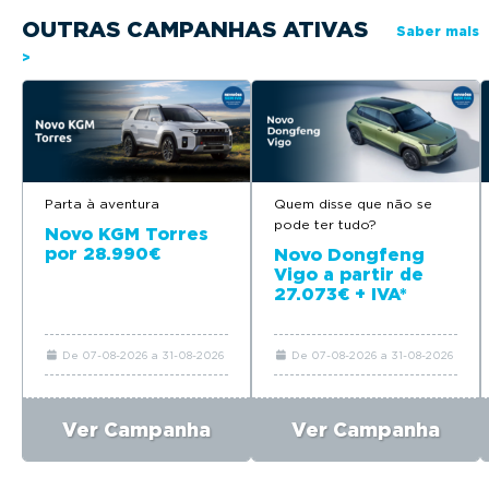
OUTRAS CAMPANHAS ATIVAS
Saber mais
>
Parta à aventura
Quem disse que não se
pode ter tudo?
Novo KGM Torres
por 28.990€
Novo Dongfeng
Vigo a partir de
27.073€ + IVA*
De 07-08-2026 a 31-08-2026
De 07-08-2026 a 31-08-2026
Ver Campanha
Ver Campanha