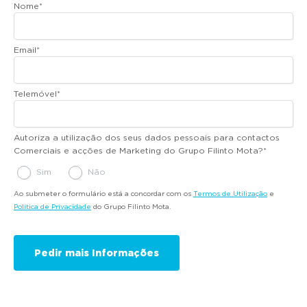
Nome
*
Email
*
Telemóvel
*
Autoriza a utilização dos seus dados pessoais para contactos
Comerciais e acções de Marketing do Grupo Filinto Mota?
*
Sim
Não
Ao submeter o formulário está a concordar com os
Termos de Utilização
e
Política de Privacidade
do Grupo Filinto Mota.