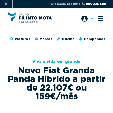
S
S
Chamada Gratuita
800 225 588
k
k
i
i
p
p
t
t
o
o
Viaturas
Marcas
Oficina
Campanhas
p
m
r
a
i
i
Viva a vida em grande
m
n
Novo Fiat Granda
a
c
r
o
Panda Híbrido a partir
y
n
de 22.107€ ou
n
t
159€/mês
a
e
v
n
i
t