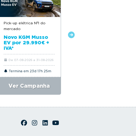
Pick-up elétrica Nº1 do
Descontos até 12.500€
mercado
Novo Citroën ë-C4
Novo KGM Musso
EV por 29.990€ +
IVA*
De 07-08-2026 a 31-08-2026
De 06-08-2026 a 31-08-2026
Termina em 23d 17h 25m
Termina em 23d 17h 25m
Ver Campanha
Ver Campanha