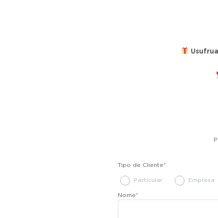
Usufru
P
Tipo de Cliente
*
Particular
Empresa
Nome
*