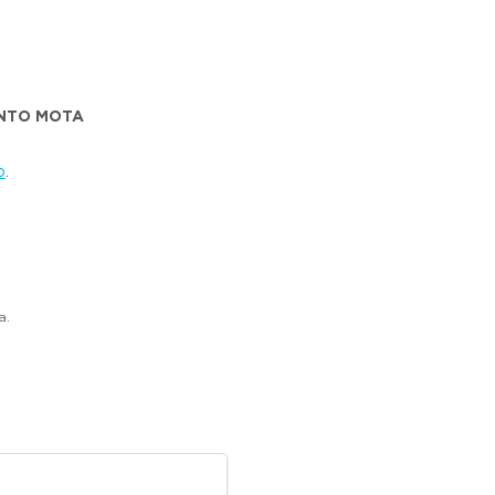
LINTO MOTA
o
.
a.