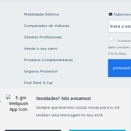
Mobilidade Elétrica
Subscreva
I
Comparador de Viaturas
n
s
i
Clientes Profissionais
* Autoriz
r
a
dados pessoais
Venda o seu carro
o
Filinto Mota.
s
Produtos Complementares
e
u
e
Seguros Protector
m
a
First Rent A Car
i
l
Artigos e Notícias
ctos
Recrutamento
Grupo FILINTO MOTA