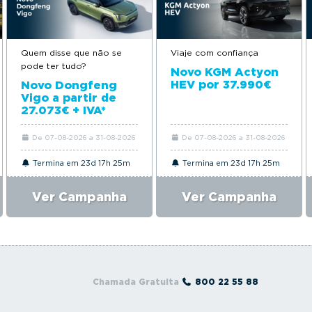
Quem disse que não se
Viaje com confiança
pode ter tudo?
Novo KGM Actyon
HEV por 37.990€
Novo Dongfeng
Vigo a partir de
27.073€ + IVA*
De 07-08-2026 a 31-08-2026
De 07-08-2026 a 31-08-2026
Termina em 23d 17h 25m
Termina em 23d 17h 25m
Ver Campanha
Ver Campanha
Chamada Gratuita
800 22 55 88