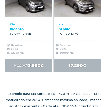
Kia
Kia
Picanto
Stonic
1.0 CVVT Urban
1.0 T-GDi Drive
Gasolina
Gasolina
2024
2024
52268 Km
80000 Km
13.990€
17.290€
14.220€
*Exemplo para Kia Sorento 1.6 T-GDi PHEV Concept + SRF,
matriculado em 2024. Campanha máxima aplicada, limitada
ao stock existente. Oferta até 500€ (IVA incluído) em