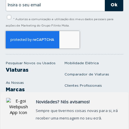
I
n
s
i
* Autorizo a comunicação e utilização dos meus dados pessoais para
r
a
acções de Marketing do Grupo Filinto Mota.
o
s
e
u
e
m
a
i
Pesquisar Novos ou Usados
Mobilidade Elétrica
l
Viaturas
Comparador de Viaturas
As Nossas
Clientes Profissionais
Marcas
Venda o seu carro
Produtos e serviços
Produtos Complementares
Oficina
Seguros Protector
Promoções e Destaques
Campanhas