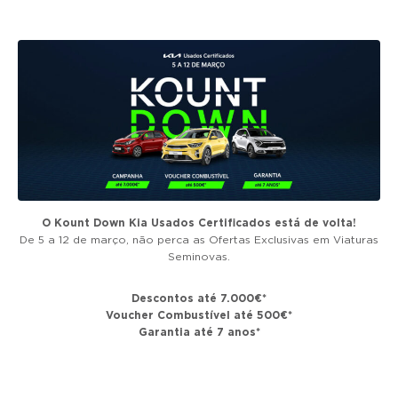
g
a
t
i
o
n
O Kount Down Kia Usados Certificados está de volta!
De 5 a 12 de março, não perca as Ofertas Exclusivas em Viaturas
Seminovas.
Descontos até 7.000€*
Voucher Combustível até 500€*
Garantia até 7 anos*