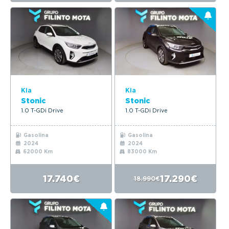
Kia
Kia
Stonic
Stonic
1.0 T-GDi Drive
1.0 T-GDi Drive
Gasolina
Gasolina
2024
2024
62000 Km
83000 Km
17.740€
17.290€
18.990€