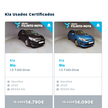
Kia Usados Certificados
Kia
Kia
Rio
Rio
1.0 T-GDi Drive
1.0 T-GDi Drive
Gasolina
Gasolina
2023
2023
90000 Km
110000 Km
14.790€
14.090€
15.290€
16.420€