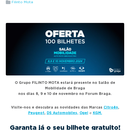
g
Filinto Mota
a
t
i
o
n
O Grupo FILINTO MOTA estará presente no Salão de
Mobilidade de Braga
nos dias 8, 9 e 10 de novembro no Forum Braga.
Visite-nos e descubra as novidades das Marcas
Citroën
,
Peugeot
,
DS Automobiles,
Opel
e
KGM.
Garanta já o seu bilhete gratuito!