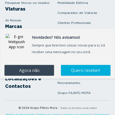
i
Pesquisar Novos ou Usados
Mobilidade Elétrica
l
Viaturas
Comparador de Viaturas
As Nossas
Clientes Profissionais
Marcas
Venda o seu carro
Produtos e serviços
Produtos Complementares
Oficina
Seguros Protector
Promoções e Destaques
Campanhas
First Rent A Car
Onde Estamos
Artigos e Notícias
Localizações e
Recrutamento
Contactos
Grupo FILINTO MOTA
©
2026
Grupo Filinto Mota
– Todos os direitos reservados
Política de Privacidade
|
Política de Cookies
|
Termos de Utilização
|
Arbitragem