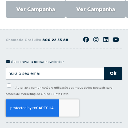
Ver Campanha
Ver Campanha
Chamada Gratuita
800 22 55 88
Subscreva a nossa newsletter
I
n
s
i
* Autorizo a comunicação e utilização dos meus dados pessoais para
r
a
acções de Marketing do Grupo Filinto Mota.
o
s
e
u
e
m
a