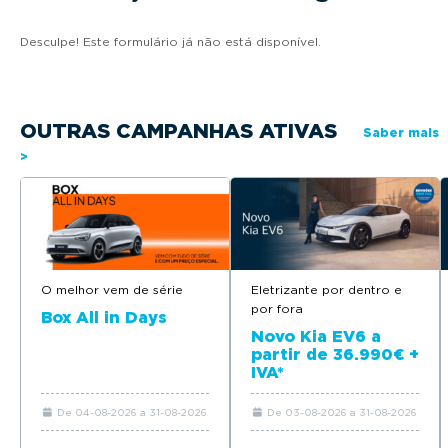
Desculpe! Este formulário já não está disponível.
OUTRAS CAMPANHAS ATIVAS
Saber mais
>
O melhor vem de série
Eletrizante por dentro e
por fora
Box All in Days
Novo Kia EV6 a
partir de 36.990€ +
IVA*
De 04-08-2026 a 31-08-2026
De 03-08-2026 a 31-08-2026