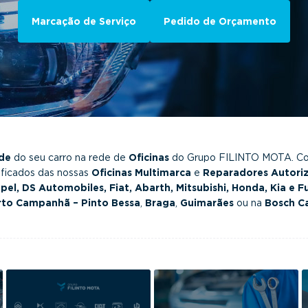
Marcação de Serviço
Pedido de Orçamento
ade
do seu carro na rede de
Oficinas
do Grupo FILINTO MOTA. Con
tificados das nossas
Oficinas Multimarca
e
Reparadores Autori
pel, DS Automobiles, Fiat, Abarth, Mitsubishi, Honda, Kia e F
rto Campanhã – Pinto Bessa
,
Braga
,
Guimarães
ou na
Bosch Ca