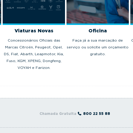
Viaturas Novas
Oficina
Concessionários Oficiais das
Faça já a sua marcação de
Marcas Citroën, Peugeot, Opel,
serviço ou solicite um orçamento
DS, Fiat, Abarth, Leapmotor, Kia,
gratuito.
Fuso, KGM, XPENG, Dongfeng,
VOYAH e Farizon.
Chamada Gratuita
800 22 55 88