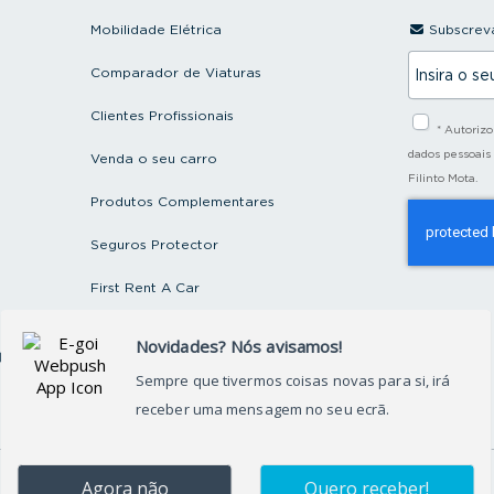
Mobilidade Elétrica
Subscreva
I
Comparador de Viaturas
n
s
i
Clientes Profissionais
* Autoriz
r
a
dados pessoais
Venda o seu carro
o
Filinto Mota.
s
Produtos Complementares
e
u
e
Seguros Protector
m
a
First Rent A Car
i
l
Artigos e Notícias
ctos
Recrutamento
Grupo FILINTO MOTA
©
2026
Grupo Filinto Mota
– Todos os direitos reservados