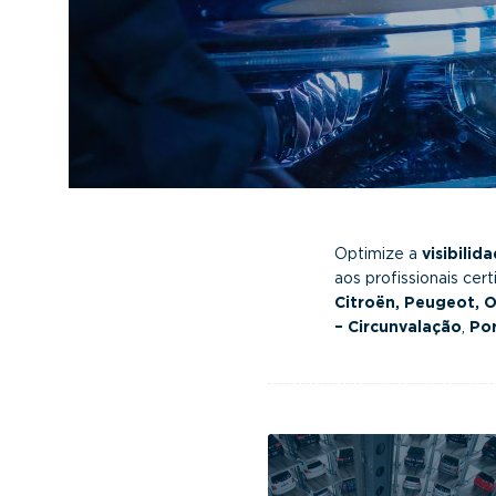
v
n
i
t
g
a
t
i
o
n
Optimize a
visibilid
aos profissionais cer
Citroën, Peugeot, O
– Circunvalação
,
Po