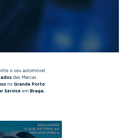
fie o seu automóvel
zados
das Marcas
uso
no
Grande Porto
r Service
em
Braga.