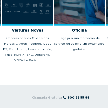
Viaturas Novas
Oficina
Concessionários Oficiais das
Faça já a sua marcação de
Marcas Citroën, Peugeot, Opel,
serviço ou solicite um orçamento
DS, Fiat, Abarth, Leapmotor, Kia,
gratuito.
Fuso, KGM, XPENG, Dongfeng,
VOYAH e Farizon.
Chamada Gratuita
800 22 55 88