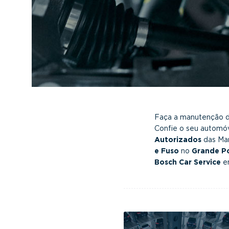
v
n
i
t
g
a
t
i
o
n
Faça a manutenção d
Confie o seu automóv
Autorizados
das Ma
e Fuso
no
Grande Po
Bosch Car Service
e