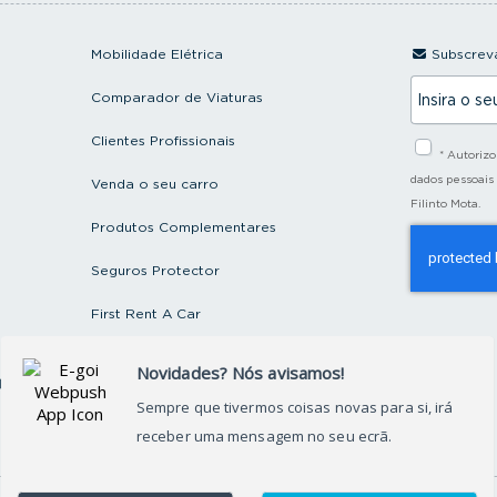
Mobilidade Elétrica
Subscreva
I
Comparador de Viaturas
n
s
i
Clientes Profissionais
* Autoriz
r
a
dados pessoais
Venda o seu carro
o
Filinto Mota.
s
Produtos Complementares
e
u
e
Seguros Protector
m
a
First Rent A Car
i
l
Artigos e Notícias
ctos
Recrutamento
Grupo FILINTO MOTA