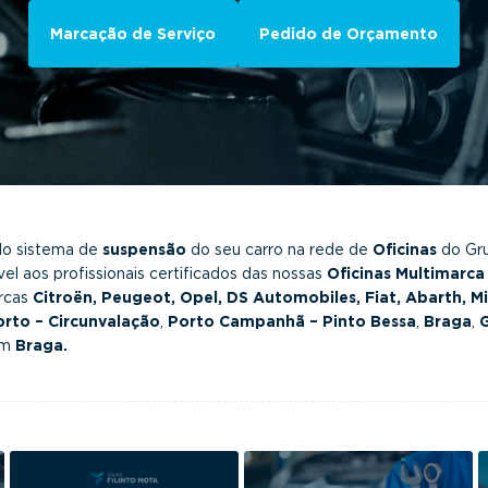
Marcação de Serviço
Pedido de Orçamento
o sistema de
suspensão
do seu carro na rede de
Oficinas
do Gr
el aos profissionais certificados das nossas
Oficinas Multimarca
rcas
Citroën, Peugeot, Opel, DS Automobiles, Fiat, Abarth, Mi
rto – Circunvalação
,
Porto Campanhã – Pinto Bessa
,
Braga
,
m
Braga.