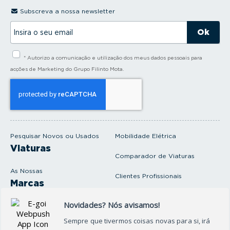
Subscreva a nossa newsletter
I
n
s
i
* Autorizo a comunicação e utilização dos meus dados pessoais para
r
a
acções de Marketing do Grupo Filinto Mota.
o
s
e
u
e
m
a
i
Pesquisar Novos ou Usados
Mobilidade Elétrica
l
Viaturas
Comparador de Viaturas
As Nossas
Clientes Profissionais
Marcas
Venda o seu carro
Produtos e serviços
Produtos Complementares
Oficina