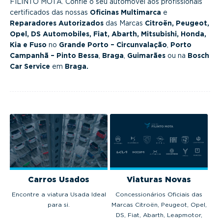
FILINTO MOTA. Confie o seu automóvel aos profissionais
g
certificados das nossas
Oficinas Multimarca
e
a
Reparadores Autorizados
das Marcas
Citroën, Peugeot,
t
Opel, DS Automobiles, Fiat, Abarth, Mitsubishi, Honda,
i
Kia e Fuso
no
Grande Porto – Circunvalação
,
Porto
o
Campanhã – Pinto Bessa
,
Braga
,
Guimarães
ou na
Bosch
Car Service
em
Braga.
n
Carros Usados
Viaturas Novas
Encontre a viatura Usada Ideal
Concessionários Oficiais das
para si.
Marcas Citroën, Peugeot, Opel,
DS, Fiat, Abarth, Leapmotor,