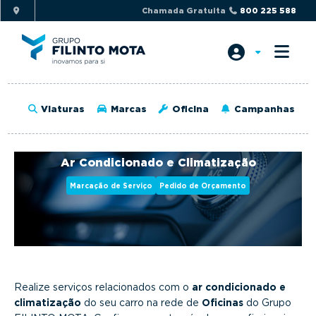
S
S
Chamada Gratuita
800 225 588
k
k
i
i
p
p
t
t
o
o
Viaturas
Marcas
Oficina
Campanhas
p
m
r
a
i
i
Ar Condicionado e Climatização
m
n
Marcação de Serviço
Pedido de Orçamento
a
c
r
o
y
n
n
t
a
e
v
n
Realize serviços relacionados com o
ar condicionado e
i
t
climatização
do seu carro na rede de
Oficinas
do Grupo