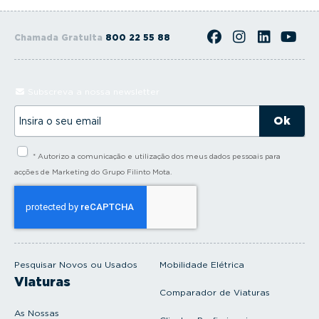
Chamada Gratuita
800 22 55 88
Subscreva a nossa newsletter
I
n
s
i
* Autorizo a comunicação e utilização dos meus dados pessoais para
r
a
acções de Marketing do Grupo Filinto Mota.
o
s
e
u
e
m
a
i
Pesquisar Novos ou Usados
Mobilidade Elétrica
l
Viaturas
Comparador de Viaturas
As Nossas