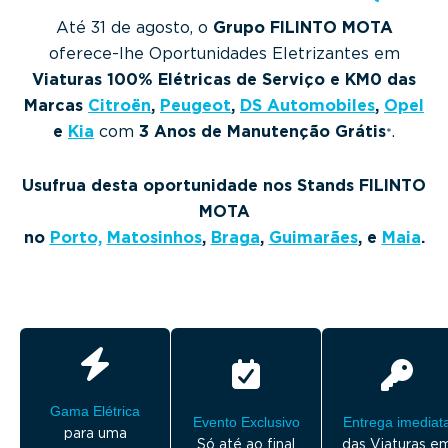
g
Até 31 de agosto, o
Grupo FILINTO MOTA
a
oferece-lhe Oportunidades Eletrizantes em
t
Viaturas 100% Elétricas de Serviço e KM0 das
i
Marcas
Citroën
,
Peugeot
,
DS Automobiles
,
Opel
o
e
Kia
com
3 Anos de Manutenção Grátis
.
*
n
Usufrua desta oportunidade nos Stands FILINTO
MOTA
no
Porto,
Matosinhos
,
Braga
,
Guimarães
, e
Maia
.
Gama Elétrica
Evento Exclusivo
Entrega imediat
para uma
Só até ao final
das Viaturas e