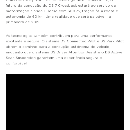
futuro da condução do DS 7 Crossback estará ao serviço da
motorização hibrida E-Tense com 300 cv, tração às 4 rodas e
autonomia de 60 km. Uma realidade que será palpável na
primavera de 2019.
As tecnologias também contribuem para uma performance
excitante e segura. O sistema DS Connected Pilot e DS Park Pilot
abrem o caminho para a condução autónoma do veículo,
enquanto que o sistema DS Driver Attention Assist e o DS Active
Scan Suspension garantem uma experiência segura e
confortável.