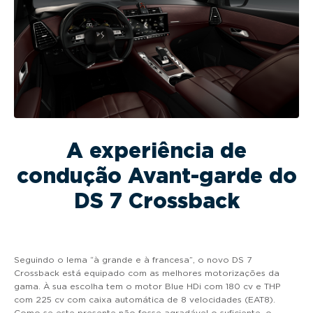
A experiência de
condução Avant-garde do
DS 7 Crossback
Seguindo o lema “à grande e à francesa”, o novo DS 7
Crossback está equipado com as melhores motorizações da
gama. À sua escolha tem o motor Blue HDi com 180 cv e THP
com 225 cv com caixa automática de 8 velocidades (EAT8).
Como se este presente não fosse agradável o suficiente, o