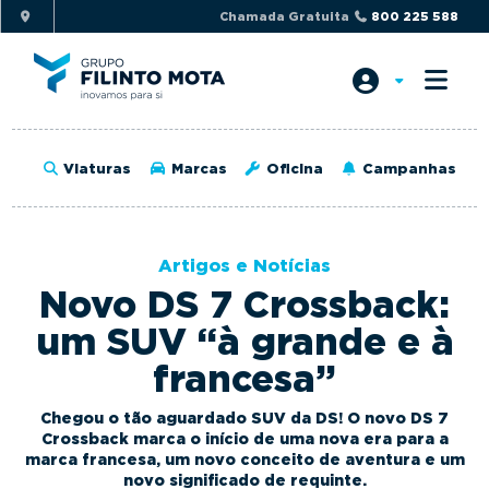
S
S
Chamada Gratuita
800 225 588
k
k
i
i
p
p
t
t
o
o
Viaturas
Marcas
Oficina
Campanhas
p
m
r
a
i
i
Artigos e Notícias
m
n
Novo DS 7 Crossback:
a
c
r
o
um SUV “à grande e à
y
n
francesa”
n
t
a
e
Chegou o tão aguardado SUV da DS! O novo DS 7
v
n
Crossback marca o início de uma nova era para a
marca francesa, um novo conceito de aventura e um
i
t
novo significado de requinte.