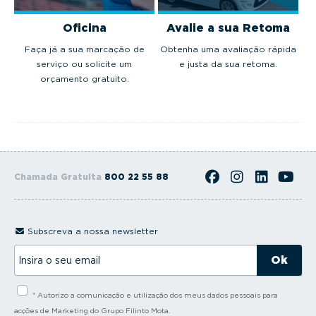
Oficina
Avalie a sua Retoma
Faça já a sua marcação de
Obtenha uma avaliação rápida
serviço ou solicite um
e justa da sua retoma.
orçamento gratuito.
Chamada Gratuita
800 22 55 88
Subscreva a nossa newsletter
I
n
s
i
* Autorizo a comunicação e utilização dos meus dados pessoais para
r
a
acções de Marketing do Grupo Filinto Mota.