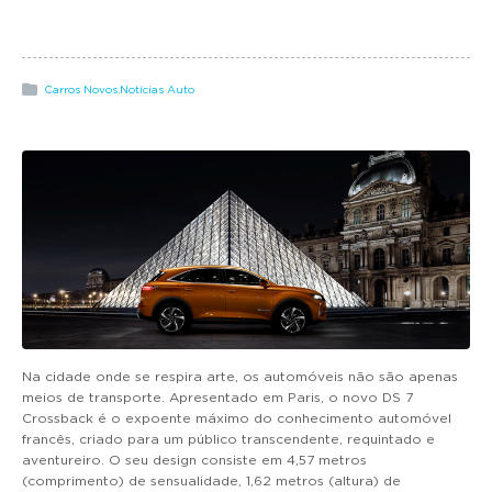
g
a
t
i
Carros Novos
,
Notícias Auto
o
n
Na cidade onde se respira arte, os automóveis não são apenas
meios de transporte. Apresentado em Paris, o novo DS 7
Crossback é o expoente máximo do conhecimento automóvel
francês, criado para um público transcendente, requintado e
aventureiro. O seu design consiste em 4,57 metros
(comprimento) de sensualidade, 1,62 metros (altura) de