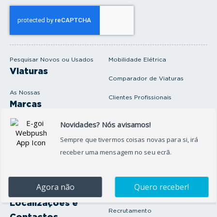
o
s
e
u
e
m
a
i
Pesquisar Novos ou Usados
Mobilidade Elétrica
l
Viaturas
Comparador de Viaturas
As Nossas
Clientes Profissionais
Marcas
Venda o seu carro
Produtos e serviços
Produtos Complementares
Oficina
Seguros Protector
Promoções e Destaques
Campanhas
First Rent A Car
Onde Estamos
Artigos e Notícias
Localizações e
Recrutamento
Contactos