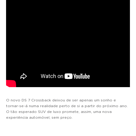
O novo DS 7 Crossback deixou de ser apenas um sonho e
tornar-se-á numa realidade perto de si a partir do próximo ano.
O tão esperado SUV de luxo promete, assim, uma nova
experiência automóvel, sem preço.