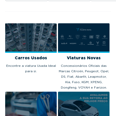
mobilidade e de um
entra em vigor no
com preços
futuro mais
dia 1 de março.
partir de 37
sustentáveis.
euros.
Carros Usados
Viaturas Novas
Encontre a viatura Usada Ideal
Concessionários Oficiais das
para si.
Marcas Citroën, Peugeot, Opel,
DS, Fiat, Abarth, Leapmotor,
Kia, Fuso, KGM, XPENG,
Dongfeng, VOYAH e Farizon.