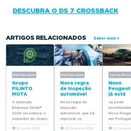
DESCUBRA O DS 7 CROSSBACK
ARTIGOS RELACIONADOS
Saber mais >
Notícias Auto
Notícias Auto
Carros Novo
Grupo
Nova regra
Novo
FILINTO
de Inspeção
Peugeot
MOTA
automóvel
já está
distinguido
entra em
disponív
A distinção
Nova regra de
Já pode
como
vigor já em
para
Empresa Verde®
Inspeção
encomendar
Empresa
março
encome
2026 reconhece o
automóvel, que irá
Novo Peuge
Verde® 2026
em Port
empenho do Grupo
reprovar os
em Portugal
FILINTO MOTA na
veículos com
modelo dev
26 Junho, 2026
26 Fevereiro, 2026
23 Fevereir
construção de uma
RECALL pendente,
chegar em 