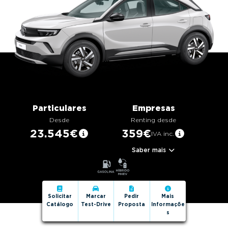
g
a
t
i
o
n
Particulares
Empresas
Desde
Renting desde
23.545€
359€
IVA inc.
Saber mais
Solicitar
Marcar
Pedir
Mais
Catálogo
Test-Drive
Proposta
Informaçõe
s