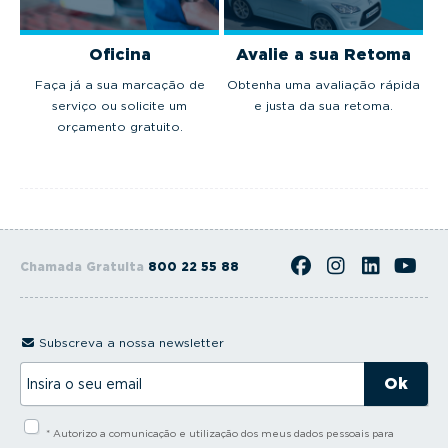
Oficina
Avalie a sua Retoma
Faça já a sua marcação de
Obtenha uma avaliação rápida
serviço ou solicite um
e justa da sua retoma.
orçamento gratuito.
Chamada Gratuita
800 22 55 88
Subscreva a nossa newsletter
I
n
s
i
* Autorizo a comunicação e utilização dos meus dados pessoais para
r