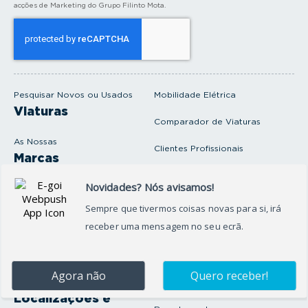
a
acções de Marketing do Grupo Filinto Mota.
o
s
e
u
e
m
a
i
Pesquisar Novos ou Usados
Mobilidade Elétrica
l
Viaturas
Comparador de Viaturas
As Nossas
Clientes Profissionais
Marcas
Venda o seu carro
Produtos e serviços
Produtos Complementares
Oficina
Seguros Protector
Promoções e Destaques
Campanhas
First Rent A Car
Onde Estamos
Artigos e Notícias
Localizações e