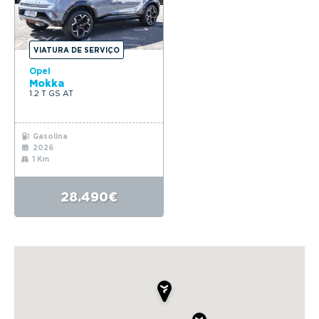
VIATURA DE SERVIÇO
Opel
Mokka
1.2 T GS AT
Gasolina
2026
1 Km
28.490€