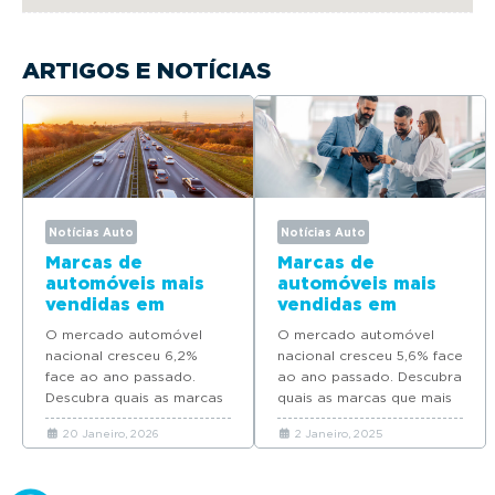
ARTIGOS E NOTÍCIAS
Notícias Auto
Notícias Auto
Marcas de
Marcas de
automóveis mais
automóveis mais
vendidas em
vendidas em
Portugal em 2025
Portugal em 2024
O mercado automóvel
O mercado automóvel
nacional cresceu 6,2%
nacional cresceu 5,6% face
face ao ano passado.
ao ano passado. Descubra
Descubra quais as marcas
quais as marcas que mais
que mais automóveis
automóveis novos
20 Janeiro, 2026
2 Janeiro, 2025
novos venderam em
venderam em Portugal em
Portugal em 2025.
2024.