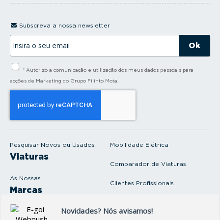
Subscreva a nossa newsletter
I
n
s
i
* Autorizo a comunicação e utilização dos meus dados pessoais para
r
a
acções de Marketing do Grupo Filinto Mota.
o
s
e
u
e
m
a
i
Pesquisar Novos ou Usados
Mobilidade Elétrica
l
Viaturas
Comparador de Viaturas
As Nossas
Clientes Profissionais
Marcas
Venda o seu carro
Produtos e serviços