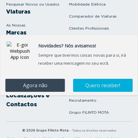
i
Pesquisar Novos ou Usados
Mobilidade Elétrica
l
Viaturas
Comparador de Viaturas
As Nossas
Clientes Profissionais
Marcas
Venda o seu carro
Produtos e serviços
Produtos Complementares
Oficina
Seguros Protector
Promoções e Destaques
Campanhas
First Rent A Car
Onde Estamos
Artigos e Notícias
Localizações e
Recrutamento
Contactos
Grupo FILINTO MOTA
©
2026
Grupo Filinto Mota
– Todos os direitos reservados