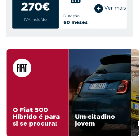
270€
Ver mais
Duração
IVA incluído
60 meses
O Fiat 500
Híbrido é para
Um citadino
si se procura:
jovem