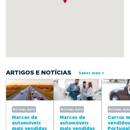
ARTIGOS E NOTÍCIAS
Saber mais >
Notícias Auto
Notícias Auto
Notícias Aut
Marcas de
Marcas de
Carros m
automóveis
automóveis
vendido
mais vendidas
mais vendidas
Portuga