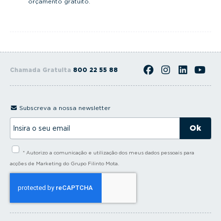
orçamento gratuito.
Chamada Gratuita
800 22 55 88
Subscreva a nossa newsletter
I
n
s
i
* Autorizo a comunicação e utilização dos meus dados pessoais para
r
a
acções de Marketing do Grupo Filinto Mota.
o
s
e
u
e
m
a