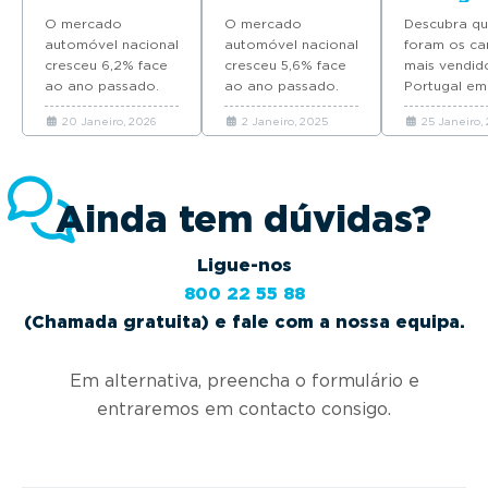
em Portugal
em Portugal
2022
O mercado
O mercado
Descubra qu
em 2025
em 2024
automóvel nacional
automóvel nacional
foram os ca
cresceu 6,2% face
cresceu 5,6% face
mais vendid
ao ano passado.
ao ano passado.
Portugal em
Descubra quais as
Descubra quais as
as marcas e
20 Janeiro, 2026
2 Janeiro, 2025
25 Janeiro,
marcas que mais
marcas que mais
modelos fav
automóveis novos
automóveis novos
dos portugu
venderam em
venderam em
Portugal em 2025.
Portugal em 2024.
Ainda tem dúvidas?
Ligue-nos
800 22 55 88
(Chamada gratuita) e fale com a nossa equipa.
Em alternativa, preencha o formulário e
entraremos em contacto consigo.