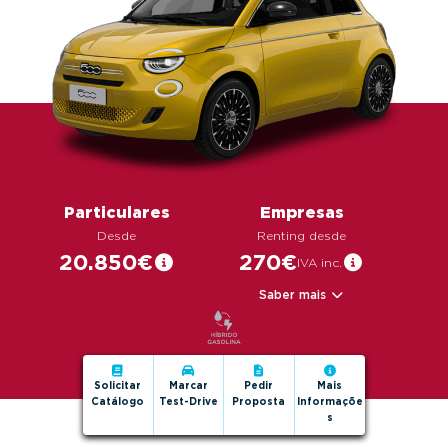
g
a
t
i
o
n
Particulares
Empresas
Desde
Renting desde
20.850€
270€
IVA inc.
Saber mais
Solicitar
Marcar
Pedir
Mais
Catálogo
Test-Drive
Proposta
Informaçõe
s