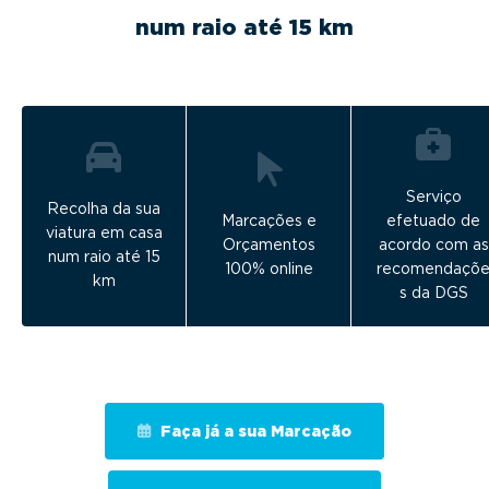
num raio até 15 km
Serviço
Recolha da sua
Marcações e
efetuado de
viatura em casa
Orçamentos
acordo com as
num raio até 15
100% online
recomendaçõ
km
s da DGS
Faça já a sua Marcação