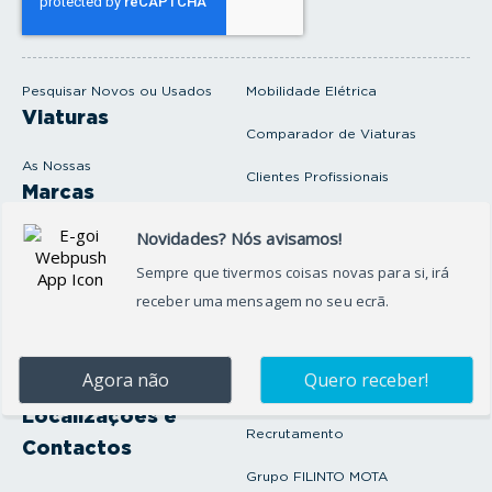
u
e
m
a
i
Pesquisar Novos ou Usados
Mobilidade Elétrica
l
Viaturas
Comparador de Viaturas
As Nossas
Clientes Profissionais
Marcas
Venda o seu carro
Produtos e serviços
Produtos Complementares
Oficina
Seguros Protector
Promoções e Destaques
Campanhas
First Rent A Car
Onde Estamos
Artigos e Notícias
Localizações e
Recrutamento
Contactos
Grupo FILINTO MOTA