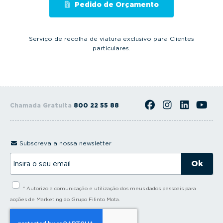
Pedido de Orçamento
Serviço de recolha de viatura exclusivo para Clientes
particulares.
Chamada Gratuita
800 22 55 88
Subscreva a nossa newsletter
I
n
s
i
* Autorizo a comunicação e utilização dos meus dados pessoais para
r
a
acções de Marketing do Grupo Filinto Mota.
o
s
e