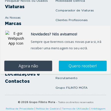
Pesquisar Novos ou Usados
Mobilidade Elétrica
l
Viaturas
Comparador de Viaturas
As Nossas
Clientes Profissionais
Marcas
Venda o seu carro
Produtos e serviços
Produtos Complementares
Oficina
Seguros Protector
Promoções e Destaques
Campanhas
First Rent A Car
Onde Estamos
Artigos e Notícias
Localizações e
Recrutamento
Contactos
Grupo FILINTO MOTA
©
2026
Grupo Filinto Mota
– Todos os direitos reservados
Política de Privacidade
|
Política de Cookies
|
Termos de Utilização
|
Arbitragem