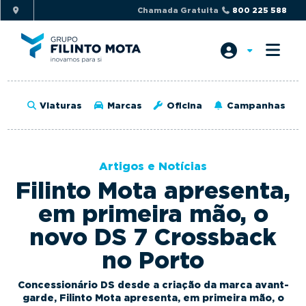
S
S
Chamada Gratuita
800 225 588
k
k
i
i
p
p
t
t
o
o
Viaturas
Marcas
Oficina
Campanhas
p
m
r
a
i
i
Artigos e Notícias
m
n
Filinto Mota apresenta,
a
c
r
o
em primeira mão, o
y
n
novo DS 7 Crossback
n
t
no Porto
a
e
v
n
Concessionário DS desde a criação da marca avant-
i
t
garde, Filinto Mota apresenta, em primeira mão, o