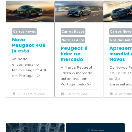
Carros Novos
Carros Novos
Carros Novo
Novo
Notícias Auto
Notícias Aut
Peugeot 408
Peugeot é
Apresen
já está
líder no
mundial 
disponível
Já pode
mercado
Novos
para
encomendar o
automóvel em
Peugeot
encomenda
A Marca Peugeot
Os Novos P
Novo Peugeot 408
Portugal com
e 308 S
em Portugal
lidera o mercado
308 e 308 
em Portugal. O
quatro
será em
automóvel em
serão
modelo deverá
modelos no
Portugal
Portugal pelo 5.º
apresentad
chegar em Maio
Top 10 de
ano consecutivo e
mundo em
com preços a
vendas em
23 Fevereiro, 2026
5 Janeiro, 2026
12 Novembr
coloca quatro
Portugal, en
partir de 37.065
2025
modelos no Top 10
29 de nove
euros.
em 2025.
num evento
mais...