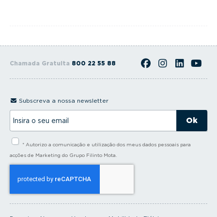
Chamada Gratuita
800 22 55 88
Subscreva a nossa newsletter
I
n
s
i
* Autorizo a comunicação e utilização dos meus dados pessoais para
r
a
acções de Marketing do Grupo Filinto Mota.
o
s
e
u
e
m
a
i