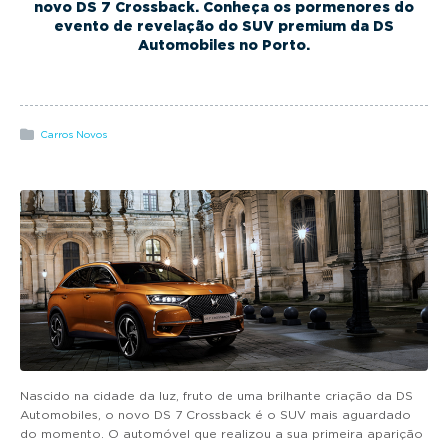
g
novo DS 7 Crossback. Conheça os pormenores do
evento de revelação do SUV premium da DS
a
Automobiles no Porto.
t
i
o
n
Carros Novos
Nascido na cidade da luz, fruto de uma brilhante criação da DS
Automobiles, o novo DS 7 Crossback é o SUV mais aguardado
do momento. O automóvel que realizou a sua primeira aparição