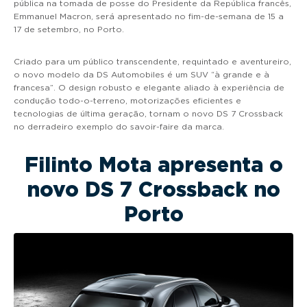
pública na tomada de posse do Presidente da República francês,
Emmanuel Macron, será apresentado no fim-de-semana de 15 a
17 de setembro, no Porto.
Criado para um público transcendente, requintado e aventureiro,
o novo modelo da DS Automobiles é um SUV “à grande e à
francesa”. O design robusto e elegante aliado à experiência de
condução todo-o-terreno, motorizações eficientes e
tecnologias de última geração, tornam o novo DS 7 Crossback
no derradeiro exemplo do savoir-faire da marca.
Filinto Mota apresenta o
novo DS 7 Crossback no
Porto