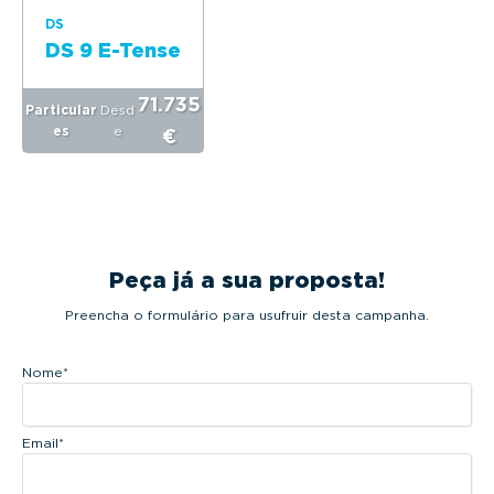
DS
DS 9 E-Tense
71.735
Particular
Desd
es
e
€
Peça já a sua proposta!
Preencha o formulário para usufruir desta campanha.
Nome
*
Email
*