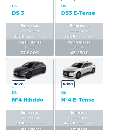
DS
DS
DS 3
DS3 E-Tense
Empresas
Empresas
Renting desde
Renting desde
355€
360€
/mês
IVA inc.
/mês
+ IVA
Particulares
Particulares
Desde
Desde
37.800€
43.250€
NOVO
NOVO
DS
DS
Nº4 Híbrido
Nº4 E-Tense
Empresas
Empresa
Renting desde
Renting desde
390€
420€
/mês
IVA inc.
/mês
+ IVA
Particulares
Empresa