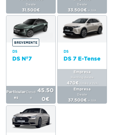
Desde
Desde
31.500€
33.500€
+ IVA
BREVEMENTE
DS
DS
DS Nº7
DS 7 E-Tense
Empresa
Renting desde
470€
/mês
+ IVA
Empresa
45.50
Particular
Desd
Desde
es
e
0€
37.500€
+ IVA