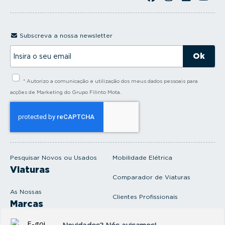
Subscreva a nossa newsletter
I
n
s
i
* Autorizo a comunicação e utilização dos meus dados pessoais para
r
a
acções de Marketing do Grupo Filinto Mota.
o
s
e
u
e
m
a
i
Pesquisar Novos ou Usados
Mobilidade Elétrica
l
Viaturas
Comparador de Viaturas
As Nossas
Clientes Profissionais
Marcas
Venda o seu carro