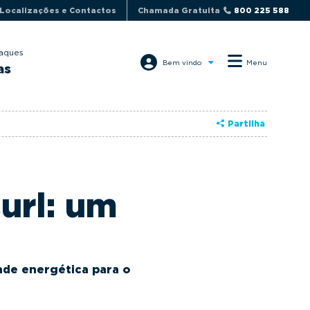
Localizações e Contactos
Chamada Gratuita
800 225 588
aques
Bem vindo
Menu
as
Partilha
url: um
ade energética para o