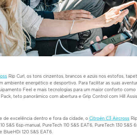
ross
Rip Curl, os tons cinzentos, brancos e azuis nos estofos, ta
ambiente energético e desportivo. Para facilitar as suas aventura
 equipamento Feel e mais tecnologias para um maior conforto com
o Pack, teto panorâmico com abertura e Grip Control com Hill Assi
e de excelência dentro e fora da cidade, o
Citroën C3 Aircross
Rip
110 S&S 6sp-manual, PureTech 110 S&S EAT6, PureTech 130 S&S 6
e BlueHDi 120 S&S EAT6.