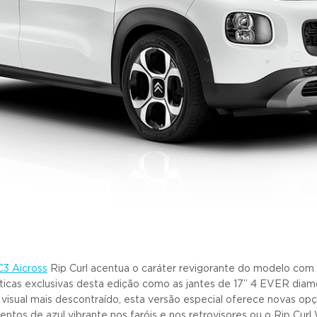
C3 Aicross
Rip Curl acentua o caráter revigorante do modelo com
icas exclusivas desta edição como as jantes de 17’’ 4 EVER diamo
 visual mais descontraído, esta versão especial oferece novas opç
entos de azul vibrante nos faróis e nos retrovisores ou o Rip Cur