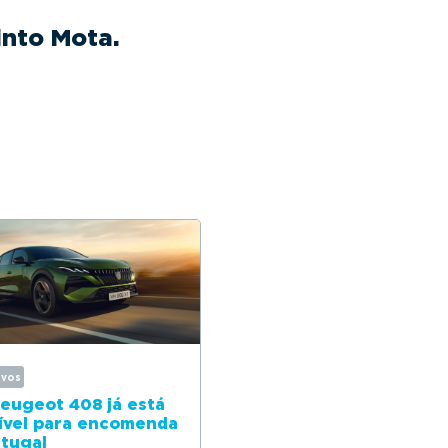
into Mota.
ovos
eugeot 408 já está
ível para encomenda
tugal