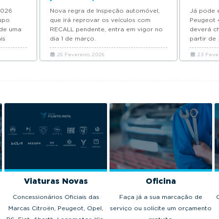
2026
Nova regra de Inspeção automóvel,
Já pode 
upo
que irá reprovar os veículos com
Peugeot 
 de uma
RECALL pendente, entra em vigor no
deverá c
is
dia 1 de março.
partir de
26 Fevereiro, 2026
23 Fever
Viaturas Novas
Oficina
Concessionários Oficiais das
Faça já a sua marcação de
Marcas Citroën, Peugeot, Opel,
serviço ou solicite um orçamento