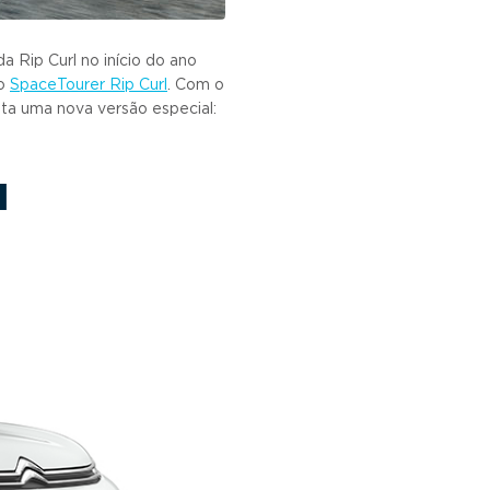
a Rip Curl no início do ano
 o
SpaceTourer Rip Curl
. Com o
nta uma nova versão especial:
l