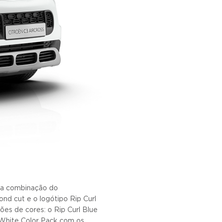
 a combinação do
nd cut e o logótipo Rip Curl
ões de cores: o Rip Curl Blue
l White Color Pack com os