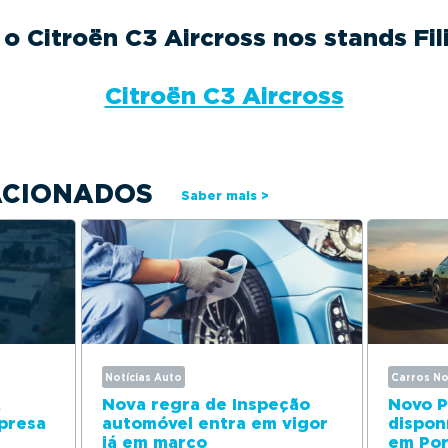
o Citroën C3 Aircross nos stands Fil
Citroën C3 Aircross
ACIONADOS
Saber mais >
Notícias Auto
Carros N
A
Nova regra de Inspeção
Novo P
presa
automóvel entra em vigor
dispon
já em março
em Por