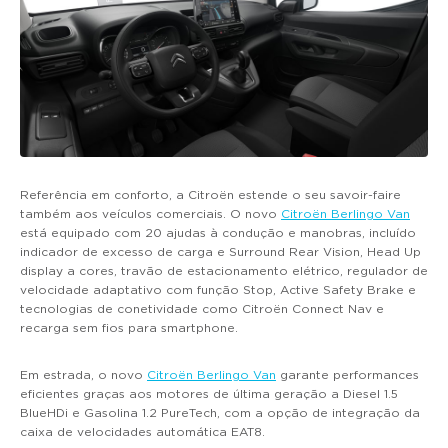
Referência em conforto, a Citroën estende o seu savoir-faire
também aos veículos comerciais. O novo
Citroën Berlingo Van
está equipado com 20 ajudas à condução e manobras, incluído
indicador de excesso de carga e Surround Rear Vision, Head Up
display a cores, travão de estacionamento elétrico, regulador de
velocidade adaptativo com função Stop, Active Safety Brake e
tecnologias de conetividade como Citroën Connect Nav e
recarga sem fios para smartphone.
Em estrada, o novo
Citroën Berlingo Van
garante performances
eficientes graças aos motores de última geração a Diesel 1.5
BlueHDi e Gasolina 1.2 PureTech, com a opção de integração da
caixa de velocidades automática EAT8.