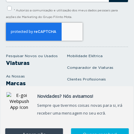
s
i
* Autorizo a comunicação e utilização dos meus dados pessoais para
r
a
acções de Marketing do Grupo Filinto Mota.
o
s
e
u
e
m
a
i
Pesquisar Novos ou Usados
Mobilidade Elétrica
l
Viaturas
Comparador de Viaturas
As Nossas
Clientes Profissionais
Marcas
Venda o seu carro
Produtos e serviços
Produtos Complementares
Oficina
Seguros Protector
Promoções e Destaques
Campanhas
First Rent A Car