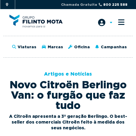
S
S
Chamada Gratuita
800 225 588
k
k
i
i
p
p
t
t
o
o
Viaturas
Marcas
Oficina
Campanhas
p
m
r
a
i
i
Artigos e Notícias
m
n
Novo Citroën Berlingo
a
c
r
o
Van: o furgão que faz
y
n
tudo
n
t
a
e
A Citroën apresenta a 3ª geração Berlingo. O best-
v
n
seller dos comerciais Citroën feito à medida dos
seus negócios.
i
t