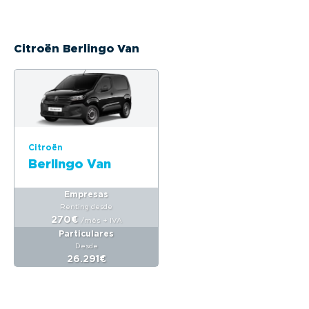
Citroën Berlingo Van
Citroën
Berlingo Van
Empresas
Renting desde
270€
/mês
+ IVA
Particulares
Desde
26.291€