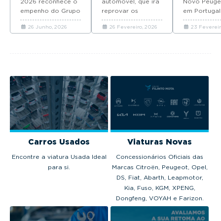
2026 reconhece o
automóvel, que irá
Novo Peuge
Verde® 2026
em Port
empenho do Grupo
reprovar os
em Portugal
FILINTO MOTA na
veículos com
modelo dev
26 Junho, 2026
26 Fevereiro, 2026
23 Fevereir
construção de uma
RECALL pendente,
chegar em 
mobilidade e de um
entra em vigor no
com preços
futuro mais
dia 1 de março.
partir de 37
sustentáveis.
euros.
Carros Usados
Viaturas Novas
Encontre a viatura Usada Ideal
Concessionários Oficiais das
para si.
Marcas Citroën, Peugeot, Opel,
DS, Fiat, Abarth, Leapmotor,
Kia, Fuso, KGM, XPENG,
Dongfeng, VOYAH e Farizon.