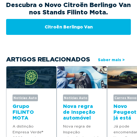
Descubra o Novo Citroën Berlingo Van
nos Stands Filinto Mota.
Citroën Berlingo Van
ARTIGOS RELACIONADOS
Saber mais >
Notícias Auto
Notícias Auto
Carros Novo
Grupo
Nova regra
Novo
FILINTO
de Inspeção
Peugeot
MOTA
automóvel
já está
distinguido
entra em
disponív
A distinção
Nova regra de
Já pode
como
vigor já em
para
Empresa Verde®
Inspeção
encomendar
Empresa
março
encome