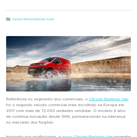
g
a
t
Carros Novos
,
Notícias Auto
i
o
n
Referência no segmento dos comerciais, o
Citroën Berlingo Van
foi o segundo veículo comercial mais escolhido na Europa em
2017 com mais de 72.000 unidades vendidas. O modelo é alvo
de contínua inovação desde 1996, permanecendo na liderança
no mercado dos furgões.
Inspirado por profissionais, o
novo Citroën Berlingo Van
promete