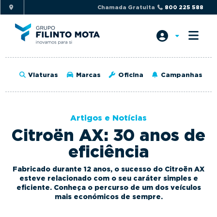
S
S
Chamada Gratuita
800 225 588
k
k
i
i
p
p
t
t
o
o
Viaturas
Marcas
Oficina
Campanhas
p
m
r
a
i
i
Artigos e Notícias
m
n
Citroën AX: 30 anos de
a
c
r
o
eficiência
y
n
Fabricado durante 12 anos, o sucesso do Citroën AX
n
t
esteve relacionado com o seu caráter simples e
a
e
eficiente. Conheça o percurso de um dos veículos
v
n
mais económicos de sempre.
i
t