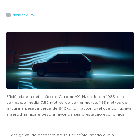
g
a
Notícias Auto
t
i
o
n
Eficiência é a definição do Citroën AX. Nascido em 1986, este
compacto media 3,52 metros de comprimento, 1,55 metros de
largura e pesava cerca de 640kg. Um automóvel que conjugava
a aerodinâmica e peso a favor da sua prestação económica.
O design vai de encontro ao seu princípio, sendo que a