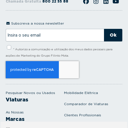
Chamada Gratuita
800 22 55 88
Subscreva a nossa newsletter
I
n
s
i
* Autorizo a comunicação e utilização dos meus dados pessoais para
r
a
acções de Marketing do Grupo Filinto Mota.
o
s
e
u
e
m
a
i
Pesquisar Novos ou Usados
Mobilidade Elétrica
l
Viaturas
Comparador de Viaturas
As Nossas
Clientes Profissionais
Marcas
Venda o seu carro