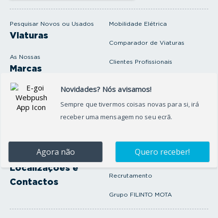
m
a
i
Pesquisar Novos ou Usados
Mobilidade Elétrica
l
Viaturas
Comparador de Viaturas
As Nossas
Clientes Profissionais
Marcas
Venda o seu carro
Produtos e serviços
Produtos Complementares
Oficina
Seguros Protector
Promoções e Destaques
Campanhas
First Rent A Car
Onde Estamos
Artigos e Notícias
Localizações e
Recrutamento
Contactos
Grupo FILINTO MOTA