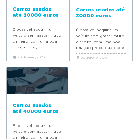
Carros usados
Carros usados até
até 20000 euros
30000 euros
É possível adquirir um
É possível adquirir um
veículo sem gastar muito
veículo sem gastar muito
dinheiro, com uma boa
dinheiro, com uma boa
relação preço-
relação preço-qualidade.
qualidade. Conheça a
Conheça a nossa seleção
20 Janeiro, 2023
20 Janeiro, 2023
nossa seleção de carros
de carros usados até
usados até 20000...
30000...
Carros usados
até 40000 euros
É possível adquirir um
veículo sem gastar muito
dinheiro, com uma boa