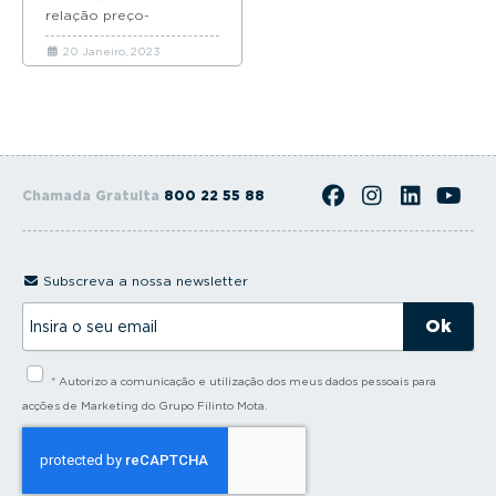
relação preço-
qualidade. Conheça a
20 Janeiro, 2023
nossa seleção de carros
usados até 40000...
Chamada Gratuita
800 22 55 88
Subscreva a nossa newsletter
I
n
s
i
* Autorizo a comunicação e utilização dos meus dados pessoais para
r
a
acções de Marketing do Grupo Filinto Mota.
o
s
e
u
e