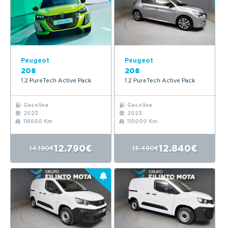
Peugeot
Peugeot
208
208
1.2 PureTech Active Pack
1.2 PureTech Active Pack
Gasolina
Gasolina
2023
2023
116600 Km
110000 Km
12.790€
12.840€
14.190€
13.490€