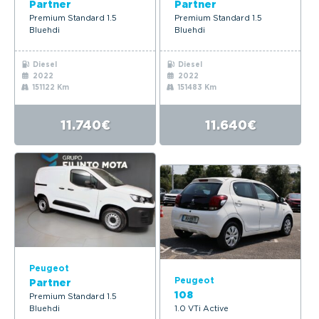
Partner
Partner
Premium Standard 1.5
Premium Standard 1.5
Bluehdi
Bluehdi
Diesel
Diesel
2022
2022
151122 Km
151483 Km
11.740€
11.640€
Peugeot
Peugeot
Partner
108
Premium Standard 1.5
Bluehdi
1.0 VTi Active