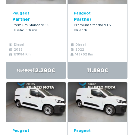
Peugeot
Peugeot
Partner
Partner
Premium Standard 1.5
Premium Standard 1.5
Bluehdi 100cv
Bluehdi
Diesel
Diesel
2022
2022
179184 Km
148702 Km
12.290€
11.890€
12.490€
Peugeot
Peugeot