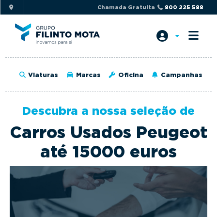
S
S
Chamada Gratuita
800 225 588
k
k
i
i
p
p
t
t
o
o
Viaturas
Marcas
Oficina
Campanhas
p
m
r
a
i
i
Descubra a nossa seleção de
m
n
Carros Usados Peugeot
a
c
r
o
até 15000 euros
y
n
n
t
a
e
v
n
i
t