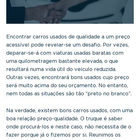
g
a
t
i
o
Encontrar carros usados de qualidade a um preço
n
acessível pode revelar-se um desafio. Por vezes,
deparar-se-á com viaturas usadas baratas com
uma quilometragem bastante elevada, o que
resultará numa vida útil do veículo reduzida.
Outras vezes, encontrará bons usados cujo preço
será muito acima do seu orçamento. No entanto,
nem todas as situações são tão “preto no branco”.
Na verdade, existem bons carros usados, com uma
boa relação preço-qualidade. O truque é saber
onde procurá-los e neste caso, não necessita de o
fazer porque já o fizemos por si. Reunimos os