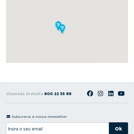
Chamada Gratuita
800 22 55 88
Subscreva a nossa newsletter
I
n