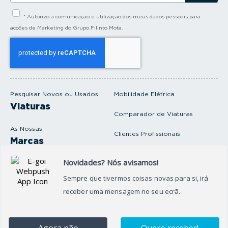
s
i
* Autorizo a comunicação e utilização dos meus dados pessoais para
r
a
acções de Marketing do Grupo Filinto Mota.
o
s
e
u
e
m
a
i
Pesquisar Novos ou Usados
Mobilidade Elétrica
l
Viaturas
Comparador de Viaturas
As Nossas
Clientes Profissionais
Marcas
Venda o seu carro
Produtos e serviços
Produtos Complementares
Oficina
Seguros Protector
Promoções e Destaques
Campanhas
First Rent A Car