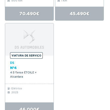
1500 Km
1 Km
70.490€
45.490€
VIATURA DE SERVIÇO
DS
Nº4
4 E-Tense ÉTOILE +
Alcantara
Elétrico
2025
46.000€