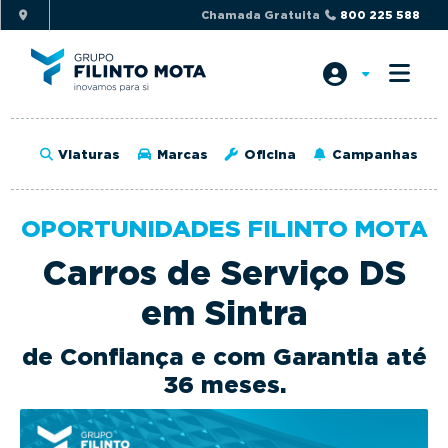
S
S
Chamada Gratuita
800 225 588
k
k
i
i
p
p
t
t
o
o
Viaturas
Marcas
Oficina
Campanhas
p
m
r
a
i
i
OPORTUNIDADES FILINTO MOTA
m
n
Carros de Serviço DS
a
c
r
o
em Sintra
y
n
n
t
de Confiança e com Garantia até
a
e
36 meses.
v
n
i
t