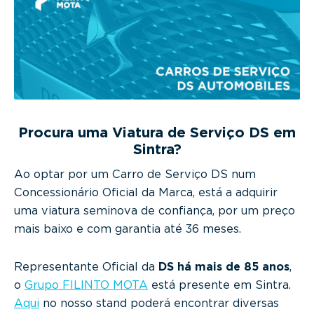
g
a
t
i
o
n
Procura uma Viatura de Serviço DS em
Sintra?
Ao optar por um Carro de Serviço DS num
Concessionário Oficial da Marca, está a adquirir
uma viatura seminova de confiança, por um preço
mais baixo e com garantia até 36 meses.
Representante Oficial da
DS há mais de 85 anos
,
o
Grupo FILINTO MOTA
está presente em Sintra.
Aqui
no nosso stand poderá encontrar diversas