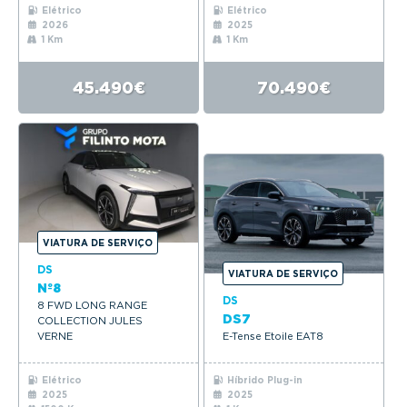
Elétrico
Elétrico
2026
2025
1 Km
1 Km
45.490€
70.490€
VIATURA DE SERVIÇO
DS
VIATURA DE SERVIÇO
Nº8
DS
8 FWD LONG RANGE
DS7
COLLECTION JULES
VERNE
E-Tense Etoile EAT8
Elétrico
Híbrido Plug-in
2025
2025