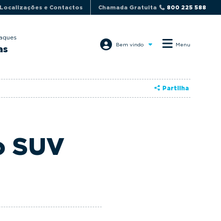
Localizações e Contactos
Chamada Gratuita
800 225 588
aques
Bem vindo
Menu
as
Partilha
o SUV