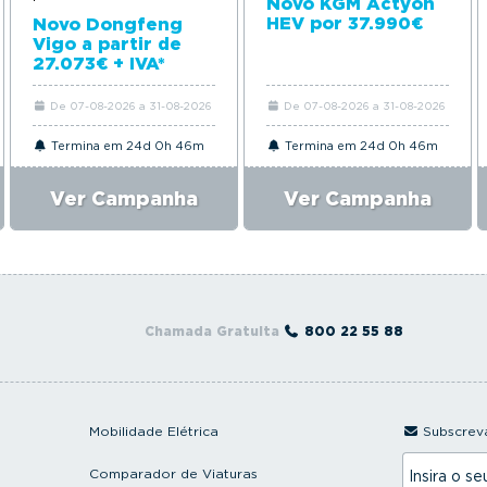
Novo KGM Actyon
HEV por 37.990€
Novo Dongfeng
Vigo a partir de
27.073€ + IVA*
De 07-08-2026 a 31-08-2026
De 07-08-2026 a 31-08-2026
Termina em 24d 0h 46m
Termina em 24d 0h 46m
Ver Campanha
Ver Campanha
Chamada Gratuita
800 22 55 88
Mobilidade Elétrica
Subscreva
I
Comparador de Viaturas
n