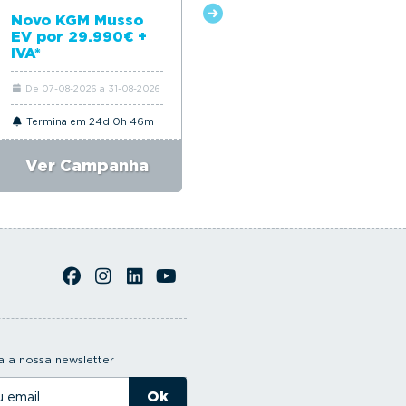
Novo Citroën ë-C4
Novo KGM Musso
EV por 29.990€ +
IVA*
De 07-08-2026 a 31-08-2026
De 06-08-2026 a 31-08-2026
Termina em 24d 0h 46m
Termina em 24d 0h 46m
Ver Campanha
Ver Campanha
 a nossa newsletter