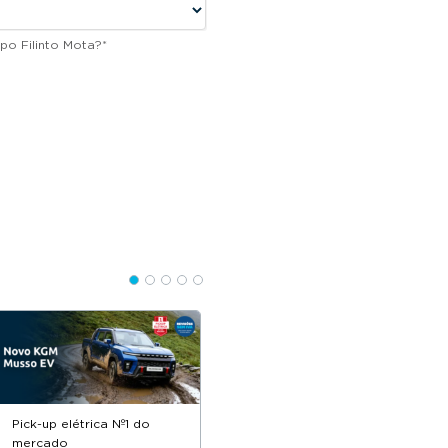
po Filinto Mota?
*
Pick-up elétrica Nº1 do
Descontos até 12.500€
mercado