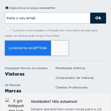
Subscreva a nossa newsletter
I
n
s
i
* Autorizo a comunicação e utilização dos meus dados pessoais para
r
a
acções de Marketing do Grupo Filinto Mota.
o
s
e
u
e
m
a
i
Pesquisar Novos ou Usados
Mobilidade Elétrica
l
Viaturas
Comparador de Viaturas
As Nossas
Clientes Profissionais
Marcas
Venda o seu carro
Produtos e serviços
Produtos Complementares
Oficina