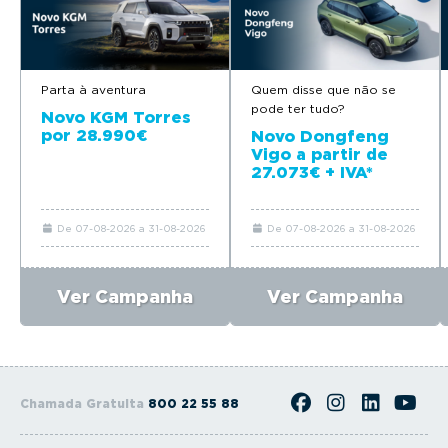
Parta à aventura
Quem disse que não se
pode ter tudo?
Novo KGM Torres
por 28.990€
Novo Dongfeng
Vigo a partir de
27.073€ + IVA*
De 07-08-2026 a 31-08-2026
De 07-08-2026 a 31-08-2026
Ver Campanha
Ver Campanha
Chamada Gratuita
800 22 55 88