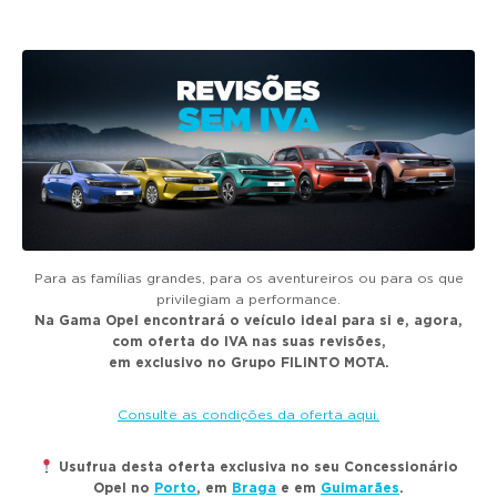
g
a
t
i
o
n
Para as famílias grandes, para os aventureiros ou para os que
privilegiam a performance.
Na Gama Opel encontrará o veículo ideal para si e, agora,
com oferta do IVA nas suas revisões,
em exclusivo no Grupo FILINTO MOTA.
Consulte as condições da oferta aqui.
Usufrua desta oferta exclusiva no seu Concessionário
Opel no
Porto
, em
Braga
e em
Guimarães
.