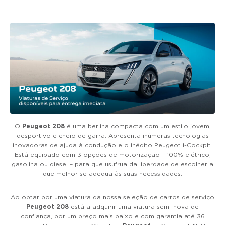
g
a
t
i
o
n
O
Peugeot 208
é uma berlina compacta com um estilo jovem,
desportivo e cheio de garra. Apresenta inúmeras tecnologias
inovadoras de ajuda à condução e o inédito Peugeot i-Cockpit.
Está equipado com 3 opções de motorização – 100% elétrico,
gasolina ou diesel – para que usufrua da liberdade de escolher a
que melhor se adequa às suas necessidades.
Ao optar por uma viatura da nossa seleção de carros de serviço
Peugeot 208
está a adquirir uma viatura semi-nova de
confiança, por um preço mais baixo e com garantia até 36