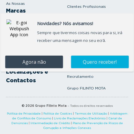
As Nossas
Clientes Profissionais
Marcas
Venda o seu carro
Produtos e serviços
Produtos Complementares
Oficina
Seguros Protector
Promoções e Destaques
Campanhas
First Rent A Car
Onde Estamos
Artigos e Notícias
Localizações e
Recrutamento
Contactos
Grupo FILINTO MOTA
©
2026
Grupo Filinto Mota
– Todos os direitos reservados
Política de Privacidade
|
Política de Cookies
|
Termos de Utilização
|
Arbitragem
de Conflitos de Consumo
|
Livro de Reclamações Electrónico
|
Canal de
Denúncias
|
Intermediação de Crédito
|
Plano de Prevenção de Riscos de
Corrupção e Infrações Conexas