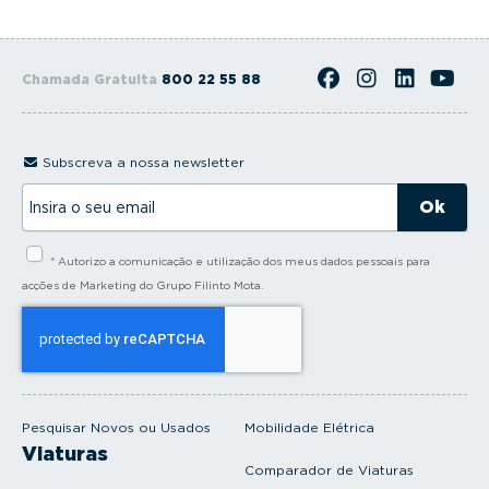
Chamada Gratuita
800 22 55 88
Subscreva a nossa newsletter
I
n
s
i
* Autorizo a comunicação e utilização dos meus dados pessoais para
r
a
acções de Marketing do Grupo Filinto Mota.
o
s
e
u
e
m
a
i
Pesquisar Novos ou Usados
Mobilidade Elétrica
l
Viaturas
Comparador de Viaturas