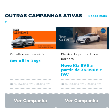
OUTRAS CAMPANHAS ATIVAS
Saber mais
>
O melhor vem de série
Eletrizante por dentro e
por fora
Box All in Days
Novo Kia EV6 a
partir de 36.990€ +
IVA*
De 04-08-2026 a 31-08-2026
De 03-08-2026 a 31-08-2026
Ver Campanha
Ver Campanha