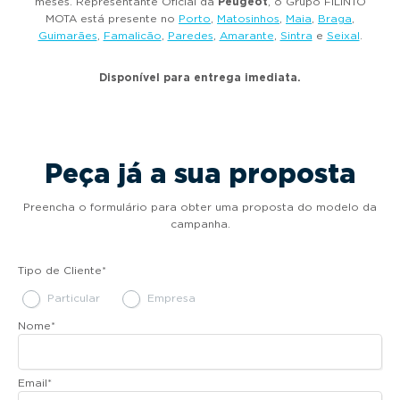
meses. Representante Oficial da
Peugeot
, o Grupo FILINTO
MOTA está presente no
Porto
,
Matosinhos
,
Maia
,
Braga
,
Guimarães
,
Famalicão
,
Paredes
,
Amarante
,
Sintra
e
Seixal
.
Disponível para entrega imediata.
Peça já a sua proposta
Preencha o formulário para obter uma proposta do modelo da
campanha.
Tipo de Cliente
*
Particular
Empresa
Nome
*
Email
*