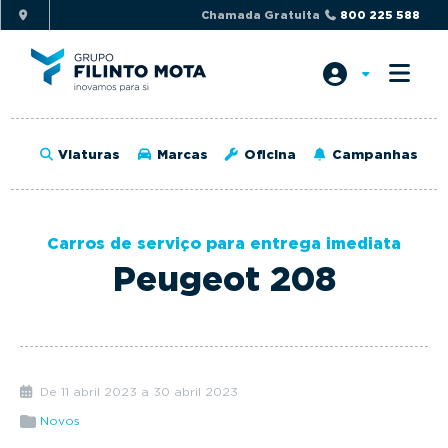
S
S
Chamada Gratuita
800 225 588
k
k
i
i
p
p
t
t
o
o
Viaturas
Marcas
Oficina
Campanhas
p
m
r
a
i
i
Carros de serviço para entrega imediata
m
n
Peugeot 208
a
c
r
o
y
n
n
t
a
e
De 11 abril 2023 a 30 abril 2023
v
n
Novos
i
t