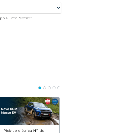
po Filinto Mota?
*
Pick-up elétrica Nº1 do
Descontos até 12.500€