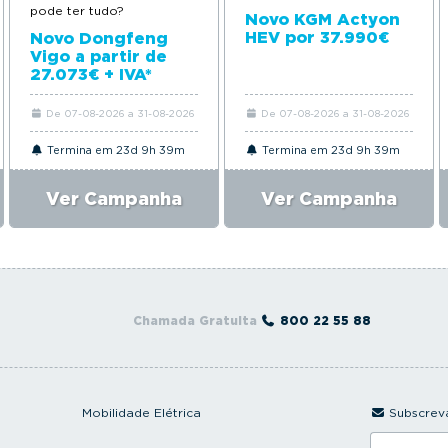
pode ter tudo?
Novo KGM Actyon
HEV por 37.990€
Novo Dongfeng
Vigo a partir de
27.073€ + IVA*
De 07-08-2026 a 31-08-2026
De 07-08-2026 a 31-08-2026
Termina em 23d 9h 39m
Termina em 23d 9h 39m
Ver Campanha
Ver Campanha
Chamada Gratuita
800 22 55 88
Mobilidade Elétrica
Subscreva
I