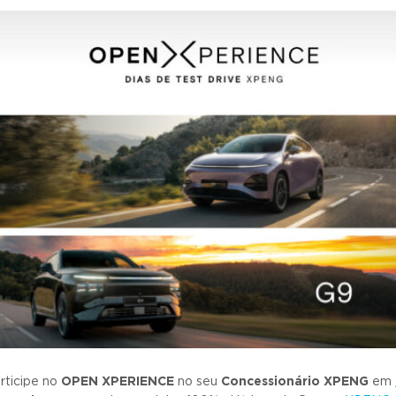
articipe no
OPEN XPERIENCE
no seu
Concessionário XPENG
em