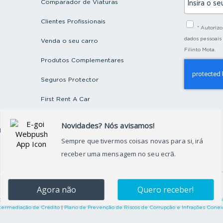
Comparador de Viaturas
n
s
i
Clientes Profissionais
* Autoriz
r
a
dados pessoais
Venda o seu carro
o
Filinto Mota.
s
Produtos Complementares
e
u
e
Seguros Protector
m
a
First Rent A Car
i
l
Artigos e Notícias
ctos
Recrutamento
Grupo FILINTO MOTA
©
2026
Grupo Filinto Mota
– Todos os direitos reservados
okies
|
Termos de Utilização
|
Arbitragem de Conflitos de Consumo
|
Livro de Reclamaçõ
termediação de Crédito
|
Plano de Prevenção de Riscos de Corrupção e Infrações Cone