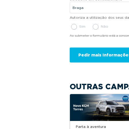
Autoriza a utilização dos seus 
Sim
Não
Ao submeter o formulário está a conco
OUTRAS CAMP
Parta à aventura