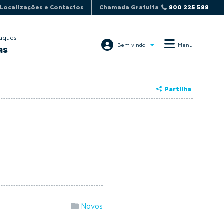
Localizações e Contactos
Chamada Gratuita
800 225 588
aques
Bem vindo
Menu
as
Partilha
Novos