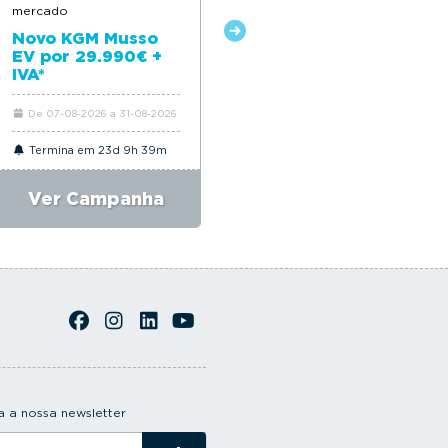
mercado
Novo Citroën ë-C4
Novo KGM Musso
EV por 29.990€ +
IVA*
De 07-08-2026 a 31-08-2026
De 06-08-2026 a 31-08-2026
Termina em 23d 9h 39m
Termina em 23d 9h 39m
Ver Campanha
Ver Campanha
 a nossa newsletter