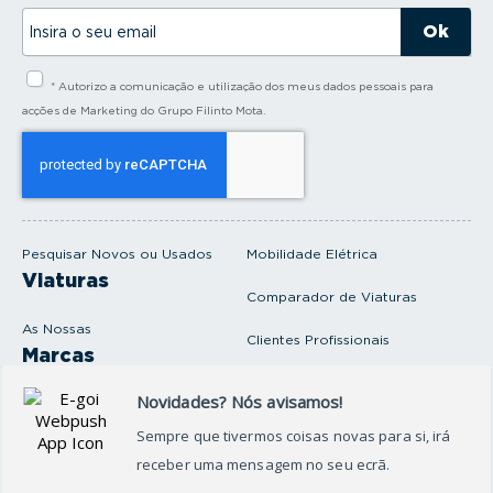
I
n
s
i
* Autorizo a comunicação e utilização dos meus dados pessoais para
r
a
acções de Marketing do Grupo Filinto Mota.
o
s
e
u
e
m
a
i
Pesquisar Novos ou Usados
Mobilidade Elétrica
l
Viaturas
Comparador de Viaturas
As Nossas
Clientes Profissionais
Marcas
Venda o seu carro
Produtos e serviços
Produtos Complementares
Oficina
Seguros Protector
Promoções e Destaques