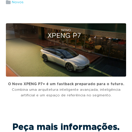
g
Novos
a
t
i
o
n
O Novo XPENG P7+ é um fastback preparado para o futuro.
Combina uma arquitetura inteligente avançada, inteligência
artificial e um espaço de referência no segmento.
Peça mais informações.