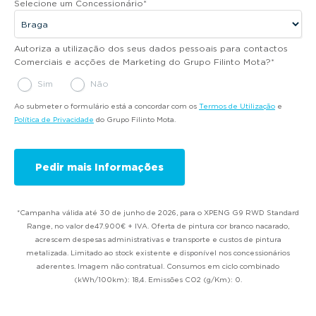
Selecione um Concessionário
*
Autoriza a utilização dos seus dados pessoais para contactos
Comerciais e acções de Marketing do Grupo Filinto Mota?
*
Sim
Não
Ao submeter o formulário está a concordar com os
Termos de Utilização
e
Política de Privacidade
do Grupo Filinto Mota.
*Campanha válida até 30 de junho de 2026, para o XPENG G9 RWD Standard
Range, no valor de47.900€ + IVA. Oferta de pintura cor branco nacarado,
acrescem despesas administrativas e transporte e custos de pintura
metalizada. Limitado ao stock existente e disponível nos concessionários
aderentes. Imagem não contratual. Consumos em ciclo combinado
(kWh/100km): 18,4. Emissões CO2 (g/Km): 0.