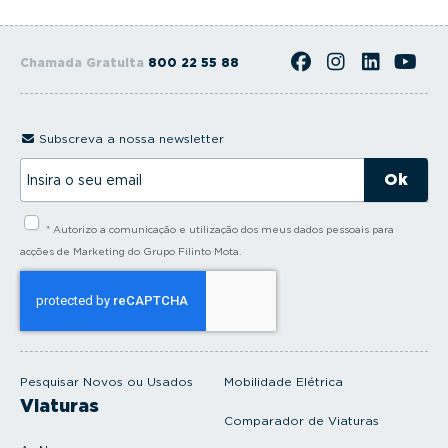
Chamada Gratuita
800 22 55 88
Subscreva a nossa newsletter
I
n
s
i
* Autorizo a comunicação e utilização dos meus dados pessoais para
r
a
acções de Marketing do Grupo Filinto Mota.
o
s
e
u
e
m
a
i
Pesquisar Novos ou Usados
Mobilidade Elétrica
l
Viaturas
Comparador de Viaturas