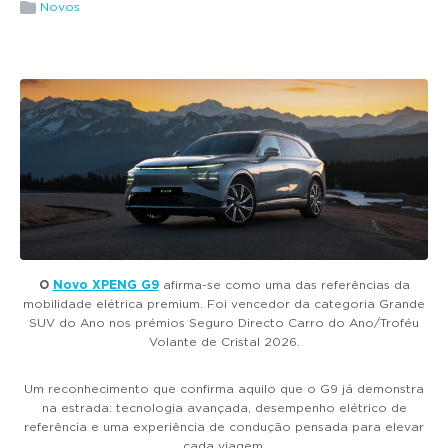
g
Novos
a
t
i
o
n
O
Novo XPENG G9
afirma-se como uma das referências da
mobilidade elétrica premium. Foi vencedor da categoria Grande
SUV do Ano nos prémios Seguro Directo Carro do Ano/Troféu
Volante de Cristal 2026.
Um reconhecimento que confirma aquilo que o G9 já demonstra
na estrada: tecnologia avançada, desempenho elétrico de
referência e uma experiência de condução pensada para elevar
cada viagem.