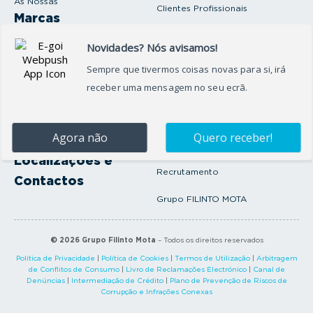
As Nossas
Clientes Profissionais
Marcas
Venda o seu carro
Produtos e serviços
Produtos Complementares
Oficina
Seguros Protector
Promoções e Destaques
Campanhas
First Rent A Car
Onde Estamos
Artigos e Notícias
Localizações e
Recrutamento
Contactos
Grupo FILINTO MOTA
©
2026
Grupo Filinto Mota
– Todos os direitos reservados
Política de Privacidade
|
Política de Cookies
|
Termos de Utilização
|
Arbitragem
de Conflitos de Consumo
|
Livro de Reclamações Electrónico
|
Canal de
Denúncias
|
Intermediação de Crédito
|
Plano de Prevenção de Riscos de
Corrupção e Infrações Conexas