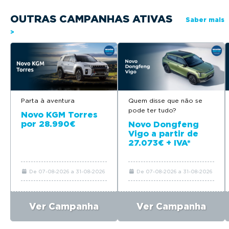
OUTRAS CAMPANHAS ATIVAS
Saber mais
>
Parta à aventura
Quem disse que não se
pode ter tudo?
Novo KGM Torres
por 28.990€
Novo Dongfeng
Vigo a partir de
27.073€ + IVA*
De 07-08-2026 a 31-08-2026
De 07-08-2026 a 31-08-2026
Ver Campanha
Ver Campanha