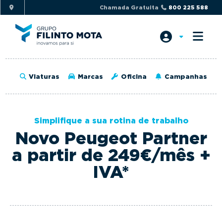
S
S
Chamada Gratuita
800 225 588
k
k
i
i
p
p
t
t
o
o
Viaturas
Marcas
Oficina
Campanhas
p
m
r
a
i
i
Simplifique a sua rotina de trabalho
m
n
Novo Peugeot Partner
a
c
r
o
a partir de 249€/mês +
y
n
IVA*
n
t
a
e
v
n
i
t