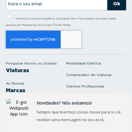
n
s
i
* Autorizo a comunicação e utilização dos meus dados pessoais para
r
a
acções de Marketing do Grupo Filinto Mota.
o
s
e
u
e
m
a
i
Pesquisar Novos ou Usados
Mobilidade Elétrica
l
Viaturas
Comparador de Viaturas
As Nossas
Clientes Profissionais
Marcas
Venda o seu carro
Produtos e serviços
Produtos Complementares
Oficina
Seguros Protector
Promoções e Destaques
Campanhas